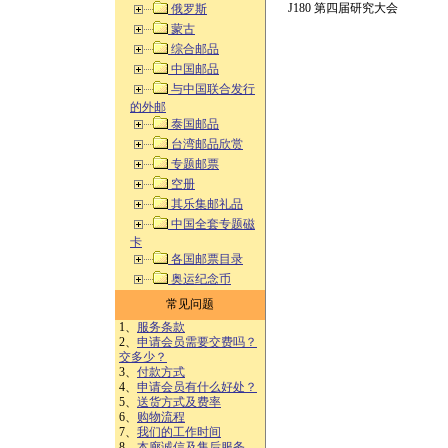
J180 第四届研究大会
俄罗斯
蒙古
综合邮品
中国邮品
与中国联合发行
的外邮
泰国邮品
台湾邮品欣赏
专题邮票
空册
其乐集邮礼品
中国全套专题磁
卡
各国邮票目录
奥运纪念币
常见问题
1、
服务条款
2、
申请会员需要交费吗？
交多少？
3、
付款方式
4、
申请会员有什么好处？
5、
送货方式及费率
6、
购物流程
7、
我们的工作时间
8、
本廊诚信及售后服务