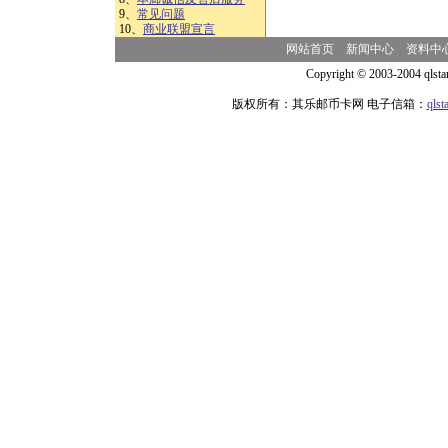
9、
常见问题
10、
商业联盟宣言
网站首页
新闻中心
资料中
Copyright © 2003-2004 qlsta
版权所有：其乐邮币卡网 电子信箱：
qls