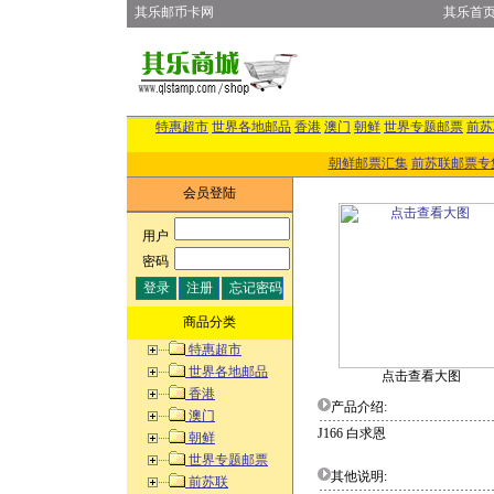
其乐邮币卡网
其乐首
特惠超市
世界各地邮品
香港
澳门
朝鲜
世界专题邮票
前苏
朝鲜邮票汇集
前苏联邮票专
会员登陆
用户
:
密码
:
商品分类
特惠超市
世界各地邮品
点击查看大图
香港
产品介绍:
澳门
J166 白求恩
朝鲜
世界专题邮票
其他说明:
前苏联