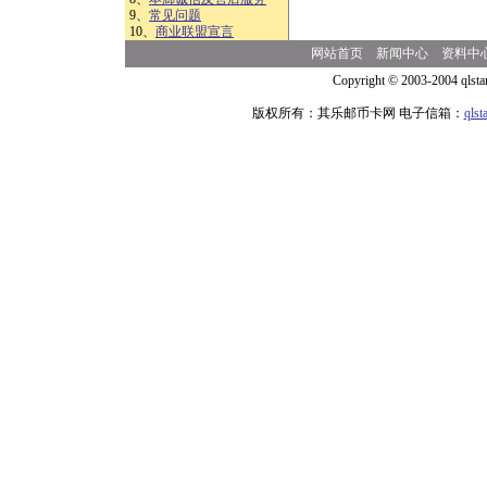
9、
常见问题
10、
商业联盟宣言
网站首页
新闻中心
资料中
Copyright © 2003-2004 qlsta
版权所有：其乐邮币卡网 电子信箱：
qls