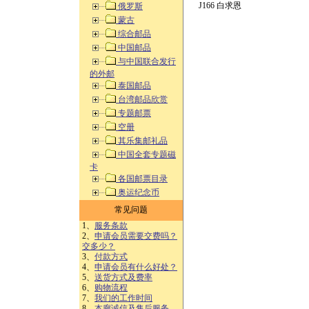
J166 白求恩
俄罗斯
蒙古
综合邮品
中国邮品
与中国联合发行
的外邮
泰国邮品
台湾邮品欣赏
专题邮票
空册
其乐集邮礼品
中国全套专题磁
卡
各国邮票目录
奥运纪念币
常见问题
1、
服务条款
2、
申请会员需要交费吗？
交多少？
3、
付款方式
4、
申请会员有什么好处？
5、
送货方式及费率
6、
购物流程
7、
我们的工作时间
8、
本廊诚信及售后服务