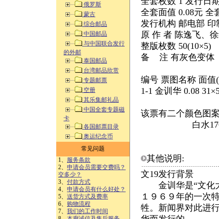
全套枚数 1 发行日期 1
俄罗斯
全套面值 0.08元 全
蒙古
发行机构 邮电部 
综合邮品
原 作 者 陈逸飞、徐
中国邮品
与中国联合发行
整版枚数 50(10×5)
的外邮
备 注 有灰色变体
泰国邮品
台湾邮品欣赏
编号 票图名称 面值(
专题邮票
1-1 金训华 0.08 31×5
空册
其乐集邮礼品
中国全套专题磁
该票有二个颜色图案：
卡
白水17
各国邮票目录
奥运纪念币
常见问题
其他说明:
1、
服务条款
2、
申请会员需要交费吗？
文19发行背景
交多少？
3、
付款方式
金训华是“文化大
4、
申请会员有什么好处？
１９６９年的一次
5、
送货方式及费率
6、
购物流程
牲。新闻界对此进
7、
我们的工作时间
8、
本廊诚信及售后服务