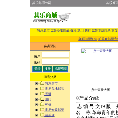
其乐邮币卡网
其乐首
特惠超市
世界各地邮品
香港
澳门
朝鲜
世界专题邮票
前苏
朝鲜邮票汇集
前苏联邮票专
会员登陆
用户
:
密码
:
商品分类
特惠超市
世界各地邮品
点击查看大图
香港
产品介绍:
澳门
朝鲜
志 编 号 文19 版
世界专题邮票
名 称 革命青年的
前苏联