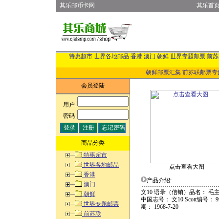
其乐邮币卡网
其乐首
特惠超市
世界各地邮品
香港
澳门
朝鲜
世界专题邮票
前苏
朝鲜邮票汇集
前苏联邮票专
会员登陆
用户
:
密码
:
商品分类
特惠超市
世界各地邮品
点击查看大图
香港
产品介绍:
澳门
文10 语录（信销）品名： 
朝鲜
中国志号： 文10 Scott编号： 9
世界专题邮票
期： 1968-7-20
前苏联