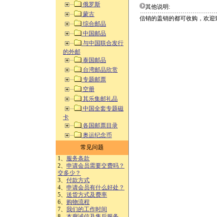
俄罗斯
其他说明:
蒙古
信销的盖销的都可收购，欢迎
综合邮品
中国邮品
与中国联合发行
的外邮
泰国邮品
台湾邮品欣赏
专题邮票
空册
其乐集邮礼品
中国全套专题磁
卡
各国邮票目录
奥运纪念币
常见问题
1、
服务条款
2、
申请会员需要交费吗？
交多少？
3、
付款方式
4、
申请会员有什么好处？
5、
送货方式及费率
6、
购物流程
7、
我们的工作时间
8、
本廊诚信及售后服务