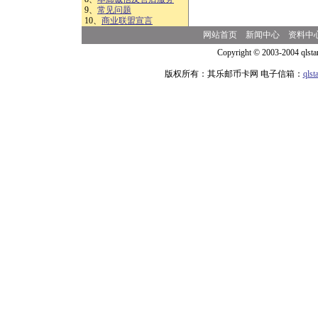
9、
常见问题
10、
商业联盟宣言
网站首页
新闻中心
资料中
Copyright © 2003-2004 qlsta
版权所有：其乐邮币卡网 电子信箱：
qls