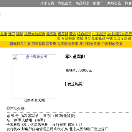
其乐首页
商城首页
商品列表
购物车
商城公告
顾客
香港
澳门
朝鲜
世界专题邮票
前苏联
俄罗斯
蒙古
综合邮品
中国邮品
与中国联合发行
赏
专题邮票
空册
其乐集邮礼品
中国全套专题磁
朝鲜邮票汇集
前苏联邮票专集
香港邮政专集
澳门邮政专集
中国邮政专集
军3 蓝军邮
商城价: 780000元
点击查看大图
产品介绍:
志 编 号 军3 蓝军邮 版 别 ：胶版(无背胶)
名 称 军人贴用 （海军）
全套枚数 3枚，这是第三枚 发行日期 1953-8-24
发行机构 邮电部邮电管理总局 印制机构 北京人民印刷厂营业分厂