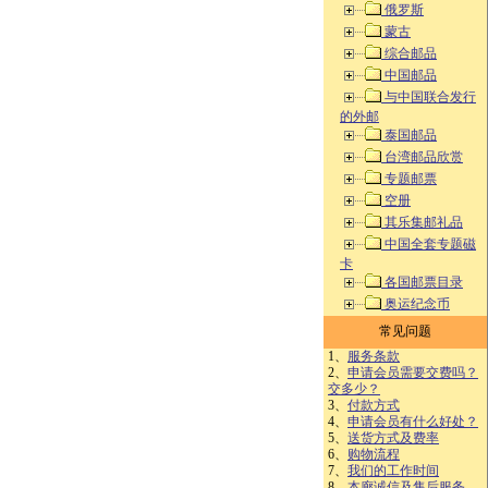
俄罗斯
蒙古
综合邮品
中国邮品
与中国联合发行
的外邮
泰国邮品
台湾邮品欣赏
专题邮票
空册
其乐集邮礼品
中国全套专题磁
卡
各国邮票目录
奥运纪念币
常见问题
1、
服务条款
2、
申请会员需要交费吗？
交多少？
3、
付款方式
4、
申请会员有什么好处？
5、
送货方式及费率
6、
购物流程
7、
我们的工作时间
8、
本廊诚信及售后服务