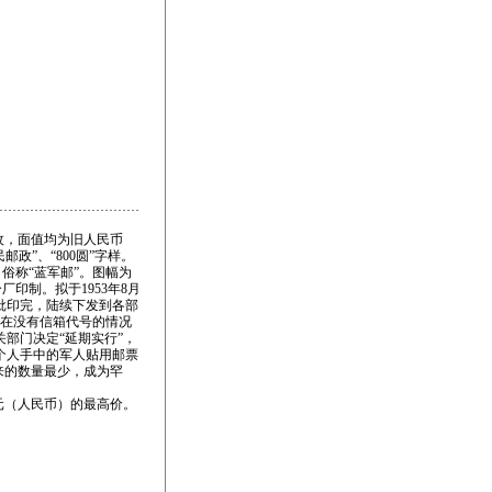
枚，面值均为旧人民币
邮政”、“800圆”字样。
俗称“蓝军邮”。图幅为
厂印制。拟于1953年8月
分批印完，陆续下发到各部
，在没有信箱代号的情况
部门决定“延期实行”，
个人手中的军人贴用邮票
来的数量最少，成为罕
元（人民币）的最高价。