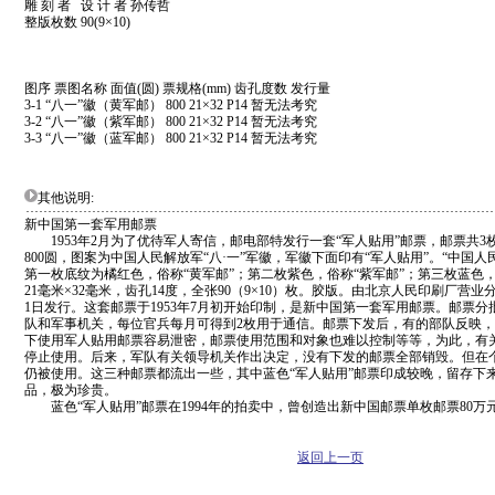
雕 刻 者 设 计 者 孙传哲
整版枚数 90(9×10)
图序 票图名称 面值(圆) 票规格(mm) 齿孔度数 发行量
3-1 “八一”徽（黄军邮） 800 21×32 P14 暂无法考究
3-2 “八一”徽（紫军邮） 800 21×32 P14 暂无法考究
3-3 “八一”徽（蓝军邮） 800 21×32 P14 暂无法考究
其他说明:
新中国第一套军用邮票
1953年2月为了优待军人寄信，邮电部特发行一套“军人贴用”邮票，邮票共3
800圆，图案为中国人民解放军“八·一”军徽，军徽下面印有“军人贴用”。“中国人民
第一枚底纹为橘红色，俗称“黄军邮”；第二枚紫色，俗称“紫军邮”；第三枚蓝色，
21毫米×32毫米，齿孔14度，全张90（9×10）枚。胶版。由北京人民印刷厂营业分
1日发行。这套邮票于1953年7月初开始印制，是新中国第一套军用邮票。邮票
队和军事机关，每位官兵每月可得到2枚用于通信。邮票下发后，有的部队反映
下使用军人贴用邮票容易泄密，邮票使用范围和对象也难以控制等等，为此，有关
停止使用。后来，军队有关领导机关作出决定，没有下发的邮票全部销毁。但在
仍被使用。这三种邮票都流出一些，其中蓝色“军人贴用”邮票印成较晚，留存下
品，极为珍贵。
蓝色“军人贴用”邮票在1994年的拍卖中，曾创造出新中国邮票单枚邮票80万
返回上一页