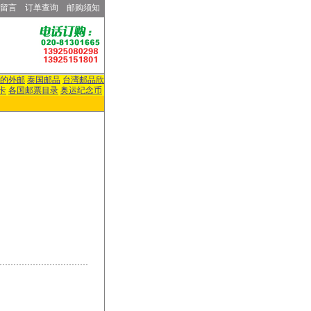
留言
订单查询
邮购须知
的外邮
泰国邮品
台湾邮品欣
卡
各国邮票目录
奥运纪念币