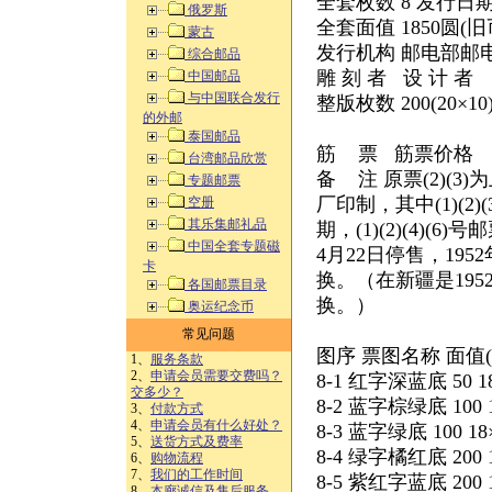
全套枚数 8 发行日期 1
俄罗斯
全套面值 1850圆(旧
蒙古
发行机构 邮电部邮
综合邮品
雕 刻 者 设 计 者
中国邮品
与中国联合发行
整版枚数 200(20×10
的外邮
泰国邮品
筋 票 筋票价格
台湾邮品欣赏
备 注 原票(2)(
专题邮票
厂印制，其中(1)(2)
空册
其乐集邮礼品
期，(1)(2)(4)(
中国全套专题磁
4月22日停售，195
卡
换。（在新疆是1952
各国邮票目录
换。）
奥运纪念币
常见问题
图序 票图名称 面值(
1、
服务条款
2、
申请会员需要交费吗？
8-1 红字深蓝底 50 1
交多少？
8-2 蓝字棕绿底 100
3、
付款方式
4、
申请会员有什么好处？
8-3 蓝字绿底 100 
5、
送货方式及费率
8-4 绿字橘红底 200 
6、
购物流程
7、
我们的工作时间
8-5 紫红字蓝底 200 
8、
本廊诚信及售后服务