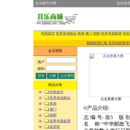
其乐邮币卡网
其乐首
特惠超市
世界各地邮品
香港
澳门
朝鲜
世界专题邮票
前苏
朝鲜邮票汇集
前苏联邮票专
会员登陆
用户
:
密码
:
商品分类
特惠超市
世界各地邮品
点击查看大图
香港
产品介绍:
澳门
朝鲜
志 编 号: 改5 版 
世界专题邮票
名 称 “中华邮政
前苏联