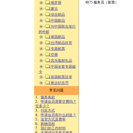
特75 服务员（新票）
俄罗斯
蒙古
综合邮品
中国邮品
与中国联合发行
的外邮
泰国邮品
台湾邮品欣赏
专题邮票
空册
其乐集邮礼品
中国全套专题磁
卡
各国邮票目录
奥运纪念币
常见问题
1、
服务条款
2、
申请会员需要交费吗？
交多少？
3、
付款方式
4、
申请会员有什么好处？
5、
送货方式及费率
6、
购物流程
7、
我们的工作时间
8、
本廊诚信及售后服务