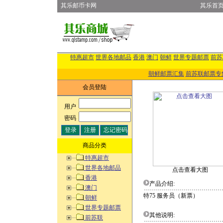
其乐邮币卡网
其乐首
特惠超市
世界各地邮品
香港
澳门
朝鲜
世界专题邮票
前苏
朝鲜邮票汇集
前苏联邮票专
会员登陆
用户
:
密码
:
商品分类
特惠超市
世界各地邮品
点击查看大图
香港
产品介绍:
澳门
特75 服务员（新票）
朝鲜
世界专题邮票
其他说明:
前苏联