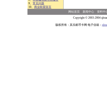
9、
常见问题
10、
商业联盟宣言
网站首页
新闻中心
资料中
Copyright © 2003-2004 qlsta
版权所有：其乐邮币卡网 电子信箱：
qls