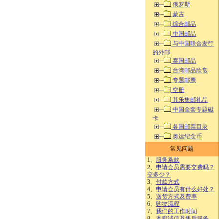
俄罗斯
蒙古
综合邮品
中国邮品
与中国联合发行
的外邮
泰国邮品
台湾邮品欣赏
专题邮票
空册
其乐集邮礼品
中国全套专题磁
卡
各国邮票目录
奥运纪念币
常见问题
1、
服务条款
2、
申请会员需要交费吗？
交多少？
3、
付款方式
4、
申请会员有什么好处？
5、
送货方式及费率
6、
购物流程
7、
我们的工作时间
8、
本廊诚信及售后服务