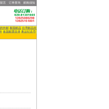
留言
订单查询
邮购须知
的外邮
泰国邮品
台湾邮品欣
卡
各国邮票目录
奥运纪念币