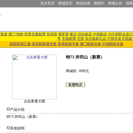
其乐首页
商城首页
商品列表
购物车
商城公告
顾客
香港
澳门
朝鲜
世界专题邮票
前苏联
俄罗斯
蒙古
综合邮品
中国邮品
与中国联合发行
赏
专题邮票
空册
其乐集邮礼品
中国全套专题磁
朝鲜邮票汇集
前苏联邮票专集
香港邮政专集
澳门邮政专集
中国邮政专集
特73 井冈山（新票）
商城价: 1890元
点击查看大图
产品介绍:
特73 井冈山（新票）
其他说明: