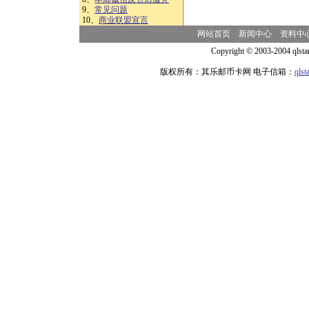
9、
常见问题
10、
商业联盟宣言
网站首页
新闻中心
资料中
Copyright © 2003-2004 qlsta
版权所有：其乐邮币卡网 电子信箱：
qls