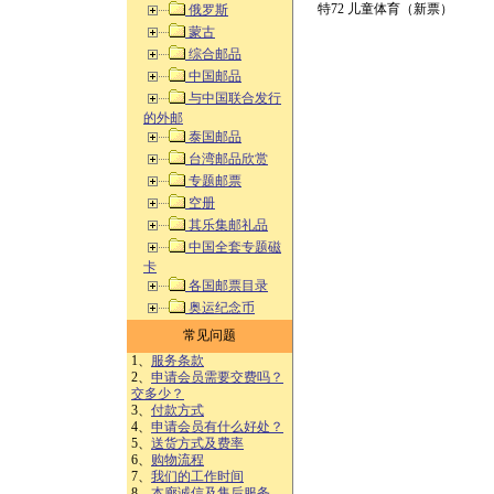
特72 儿童体育（新票）
俄罗斯
蒙古
综合邮品
中国邮品
与中国联合发行
的外邮
泰国邮品
台湾邮品欣赏
专题邮票
空册
其乐集邮礼品
中国全套专题磁
卡
各国邮票目录
奥运纪念币
常见问题
1、
服务条款
2、
申请会员需要交费吗？
交多少？
3、
付款方式
4、
申请会员有什么好处？
5、
送货方式及费率
6、
购物流程
7、
我们的工作时间
8、
本廊诚信及售后服务