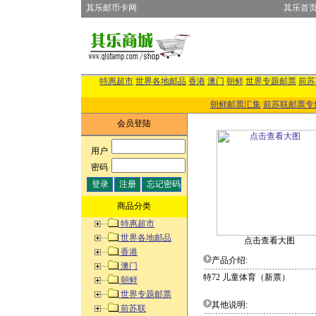
其乐邮币卡网
其乐首
特惠超市
世界各地邮品
香港
澳门
朝鲜
世界专题邮票
前苏
朝鲜邮票汇集
前苏联邮票专
会员登陆
用户
:
密码
:
商品分类
特惠超市
世界各地邮品
点击查看大图
香港
产品介绍:
澳门
特72 儿童体育（新票）
朝鲜
世界专题邮票
其他说明:
前苏联