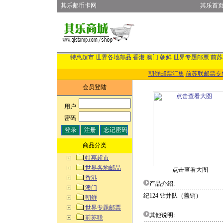
其乐邮币卡网
其乐首
特惠超市
世界各地邮品
香港
澳门
朝鲜
世界专题邮票
前苏
朝鲜邮票汇集
前苏联邮票专
会员登陆
用户
:
密码
:
商品分类
特惠超市
世界各地邮品
点击查看大图
香港
产品介绍:
澳门
纪124 钻井队（盖销）
朝鲜
世界专题邮票
其他说明:
前苏联