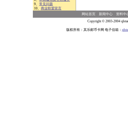
9、
常见问题
10、
商业联盟宣言
网站首页
新闻中心
资料中
Copyright © 2003-2004 qlsta
版权所有：其乐邮币卡网 电子信箱：
qls