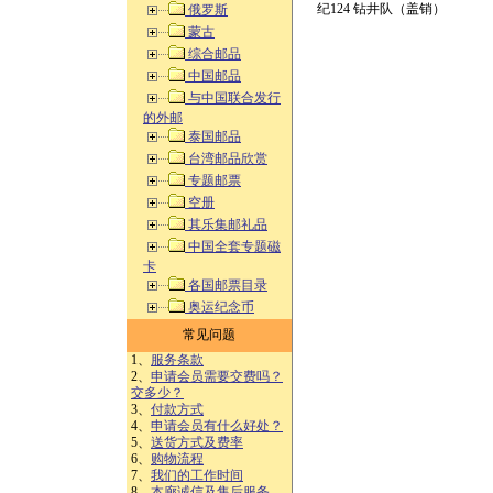
纪124 钻井队（盖销）
俄罗斯
蒙古
综合邮品
中国邮品
与中国联合发行
的外邮
泰国邮品
台湾邮品欣赏
专题邮票
空册
其乐集邮礼品
中国全套专题磁
卡
各国邮票目录
奥运纪念币
常见问题
1、
服务条款
2、
申请会员需要交费吗？
交多少？
3、
付款方式
4、
申请会员有什么好处？
5、
送货方式及费率
6、
购物流程
7、
我们的工作时间
8、
本廊诚信及售后服务