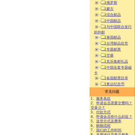
俄罗斯
蒙古
综合邮品
中国邮品
与中国联合发行
的外邮
泰国邮品
台湾邮品欣赏
专题邮票
空册
其乐集邮礼品
中国全套专题磁
卡
各国邮票目录
奥运纪念币
常见问题
1、
服务条款
2、
申请会员需要交费吗？
交多少？
3、
付款方式
4、
申请会员有什么好处？
5、
送货方式及费率
6、
购物流程
7、
我们的工作时间
8、
本廊诚信及售后服务