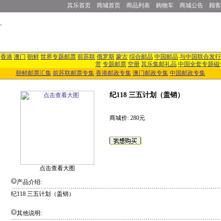
其乐首页
商城首页
商品列表
购物车
商城公告
顾客
香港
澳门
朝鲜
世界专题邮票
前苏联
俄罗斯
蒙古
综合邮品
中国邮品
与中国联合发行
赏
专题邮票
空册
其乐集邮礼品
中国全套专题磁
朝鲜邮票汇集
前苏联邮票专集
香港邮政专集
澳门邮政专集
中国邮政专集
纪118 三五计划（盖销）
商城价: 280元
点击查看大图
产品介绍:
纪118 三五计划（盖销）
其他说明: