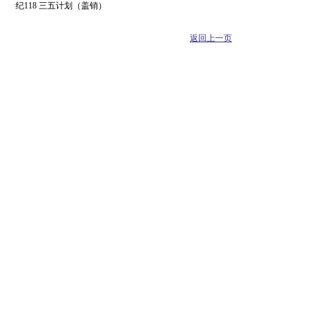
纪118 三五计划（盖销）
返回上一页