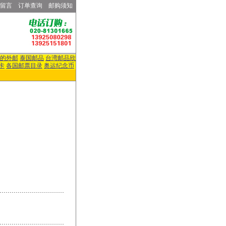
留言
订单查询
邮购须知
的外邮
泰国邮品
台湾邮品欣
卡
各国邮票目录
奥运纪念币