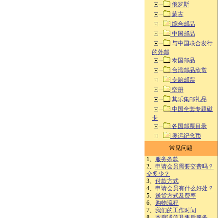
俄罗斯
蒙古
综合邮品
中国邮品
与中国联合发行
的外邮
泰国邮品
台湾邮品欣赏
专题邮票
空册
其乐集邮礼品
中国全套专题磁
卡
各国邮票目录
奥运纪念币
常见问题
1、
服务条款
2、
申请会员需要交费吗？
交多少？
3、
付款方式
4、
申请会员有什么好处？
5、
送货方式及费率
6、
购物流程
7、
我们的工作时间
8、
本廊诚信及售后服务