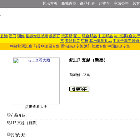
其乐首页
商城首页
商品列表
购物车
商城公告
顾客
香港
澳门
朝鲜
世界专题邮票
前苏联
俄罗斯
蒙古
综合邮品
中国邮品
与中国联合发行
赏
专题邮票
空册
其乐集邮礼品
中国全套专题磁
朝鲜邮票汇集
前苏联邮票专集
香港邮政专集
澳门邮政专集
中国邮政专集
纪117 支越（新票）
商城价: 58元
点击查看大图
产品介绍:
纪117 支越（新票）
其他说明: