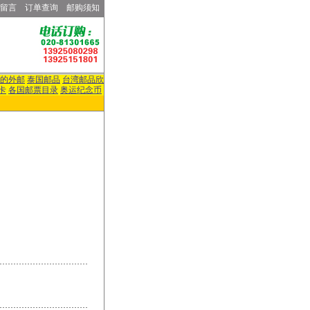
留言
订单查询
邮购须知
的外邮
泰国邮品
台湾邮品欣
卡
各国邮票目录
奥运纪念币