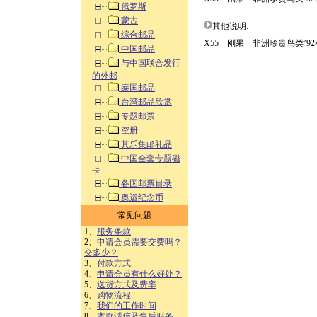
俄罗斯
蒙古
其他说明:
综合邮品
X55 刚果 非洲珍贵鸟类’9
中国邮品
与中国联合发行
的外邮
泰国邮品
台湾邮品欣赏
专题邮票
空册
其乐集邮礼品
中国全套专题磁
卡
各国邮票目录
奥运纪念币
常见问题
1、
服务条款
2、
申请会员需要交费吗？
交多少？
3、
付款方式
4、
申请会员有什么好处？
5、
送货方式及费率
6、
购物流程
7、
我们的工作时间
8、
本廊诚信及售后服务