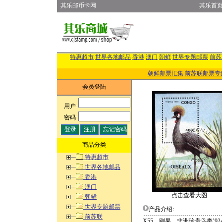
其乐邮币卡网
其乐首
特惠超市
世界各地邮品
香港
澳门
朝鲜
世界专题邮票
前苏
朝鲜邮票汇集
前苏联邮票专
会员登陆
用户
:
密码
:
商品分类
特惠超市
世界各地邮品
香港
澳门
点击查看大图
朝鲜
世界专题邮票
产品介绍:
前苏联
X55 刚果 非洲珍贵鸟类’9