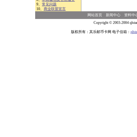
9、
常见问题
10、
商业联盟宣言
网站首页
新闻中心
资料中
Copyright © 2003-2004 qlsta
版权所有：其乐邮币卡网 电子信箱：
qls