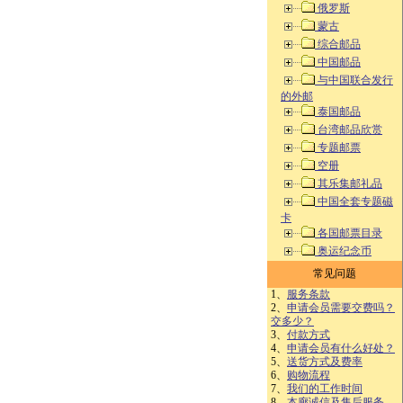
俄罗斯
蒙古
综合邮品
中国邮品
与中国联合发行
的外邮
泰国邮品
台湾邮品欣赏
专题邮票
空册
其乐集邮礼品
中国全套专题磁
卡
各国邮票目录
奥运纪念币
常见问题
1、
服务条款
2、
申请会员需要交费吗？
交多少？
3、
付款方式
4、
申请会员有什么好处？
5、
送货方式及费率
6、
购物流程
7、
我们的工作时间
8、
本廊诚信及售后服务