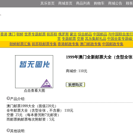
其乐首页
商城首页
商品列表
购物车
商城公告
顾客
香港
澳门
朝鲜
世界专题邮票
前苏联
俄罗斯
蒙古
综合邮品
中国邮品
与中国联合发行
赏
专题邮票
空册
其乐集邮礼品
中国全套专题磁
朝鲜邮票汇集
前苏联邮票专集
香港邮政专集
澳门邮政专集
中国邮政专集
1999年澳门全新邮票大全（含型全张
商城价: 110元
点击查看大图
产品介绍:
澳门邮票1999大全（面值220元）
全年邮票大全（含型全张，不含册） 110元
空册 25元 （每本册另附7元邮资）
而邮票购邮票每次附邮资：5元
其他说明: