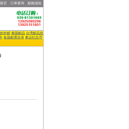
留言
订单查询
邮购须知
的外邮
泰国邮品
台湾邮品欣
卡
各国邮票目录
奥运纪念币
）