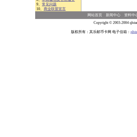
9、
常见问题
10、
商业联盟宣言
网站首页
新闻中心
资料中
Copyright © 2003-2004 qlsta
版权所有：其乐邮币卡网 电子信箱：
qls