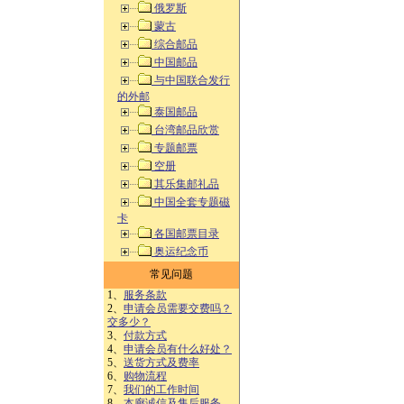
俄罗斯
蒙古
综合邮品
中国邮品
与中国联合发行
的外邮
泰国邮品
台湾邮品欣赏
专题邮票
空册
其乐集邮礼品
中国全套专题磁
卡
各国邮票目录
奥运纪念币
常见问题
1、
服务条款
2、
申请会员需要交费吗？
交多少？
3、
付款方式
4、
申请会员有什么好处？
5、
送货方式及费率
6、
购物流程
7、
我们的工作时间
8、
本廊诚信及售后服务