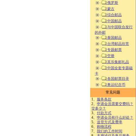
俄罗斯
蒙古
综合邮品
中国邮品
与中国联合发行
的外邮
泰国邮品
台湾邮品欣赏
专题邮票
空册
其乐集邮礼品
中国全套专题磁
卡
各国邮票目录
奥运纪念币
常见问题
1、
服务条款
2、
申请会员需要交费吗？
交多少？
3、
付款方式
4、
申请会员有什么好处？
5、
送货方式及费率
6、
购物流程
7、
我们的工作时间
8、
本廊诚信及售后服务