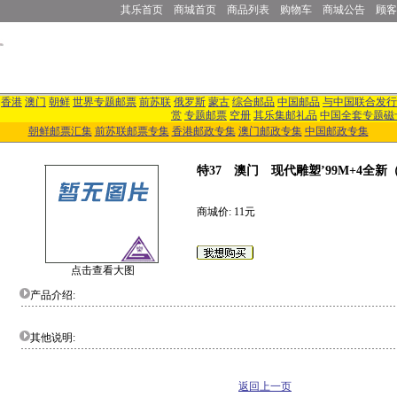
其乐首页
商城首页
商品列表
购物车
商城公告
顾客
香港
澳门
朝鲜
世界专题邮票
前苏联
俄罗斯
蒙古
综合邮品
中国邮品
与中国联合发行
赏
专题邮票
空册
其乐集邮礼品
中国全套专题磁
朝鲜邮票汇集
前苏联邮票专集
香港邮政专集
澳门邮政专集
中国邮政专集
特37 澳门 现代雕塑’99M+4全新（
商城价: 11元
点击查看大图
产品介绍:
其他说明:
返回上一页