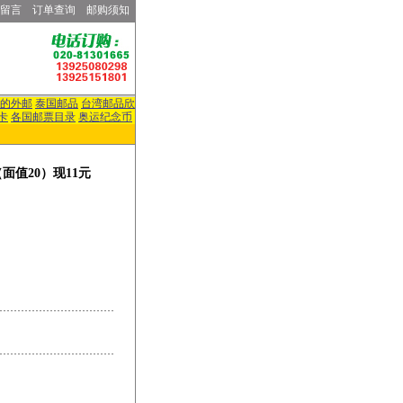
留言
订单查询
邮购须知
的外邮
泰国邮品
台湾邮品欣
卡
各国邮票目录
奥运纪念币
面值20）现11元