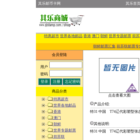
其乐邮币卡网
其乐首
特惠超市
世界各地邮品
香港
澳门
朝鲜
世界专题邮票
前苏
朝鲜邮票汇集
前苏联邮票专
会员登陆
用户
:
密码
:
商品分类
点击查看大图
特惠超市
产品介绍:
世界各地邮品
香港
特31 中国 T74辽代彩塑型
澳门
其他说明:
朝鲜
世界专题邮票
特31 中国 T74辽代彩塑型
前苏联