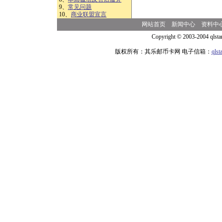
9、
常见问题
10、
商业联盟宣言
网站首页
新闻中心
资料中
Copyright © 2003-2004 qlsta
版权所有：其乐邮币卡网 电子信箱：
qls