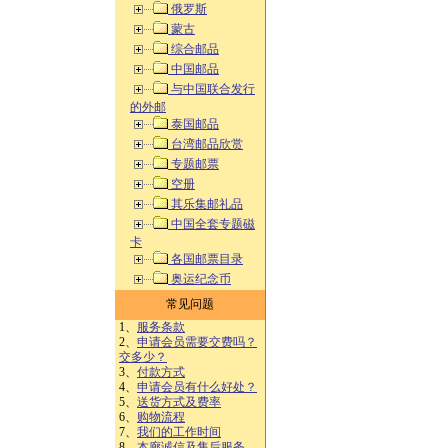
俄罗斯
蒙古
综合邮品
中国邮品
与中国联合发行
的外邮
泰国邮品
台湾邮品欣赏
专题邮票
空册
其乐集邮礼品
中国全套专题磁
卡
各国邮票目录
奥运纪念币
常见问题
1、
服务条款
2、
申请会员需要交费吗？
交多少？
3、
付款方式
4、
申请会员有什么好处？
5、
送货方式及费率
6、
购物流程
7、
我们的工作时间
8、
本廊诚信及售后服务