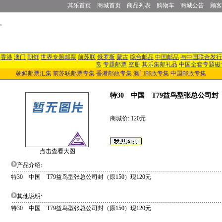
其乐首页
商城首页
商品列表
购物车
商城公告
顾客
香港
澳门
朝鲜
世界专题邮票
前苏联
俄罗斯
蒙古
综合邮品
中国邮品
与中国联合发行
赏
专题邮票
空册
其乐集邮礼品
中国全套专题磁
朝鲜邮票汇集
前苏联邮票专集
香港邮政专集
澳门邮政专集
中国邮政专集
特30 中国 T79益鸟型张总公司封
商城价: 120元
点击查看大图
产品介绍:
特30 中国 T79益鸟型张总公司封（原150）现120元
其他说明:
特30 中国 T79益鸟型张总公司封（原150）现120元