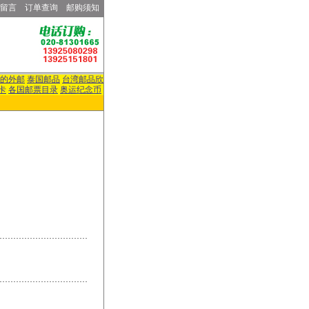
留言
订单查询
邮购须知
的外邮
泰国邮品
台湾邮品欣
卡
各国邮票目录
奥运纪念币