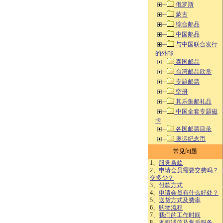
俄罗斯
蒙古
综合邮品
中国邮品
与中国联合发行
的外邮
泰国邮品
台湾邮品欣赏
专题邮票
空册
其乐集邮礼品
中国全套专题磁
卡
各国邮票目录
奥运纪念币
常见问题
1、
服务条款
2、
申请会员需要交费吗？
交多少？
3、
付款方式
4、
申请会员有什么好处？
5、
送货方式及费率
6、
购物流程
7、
我们的工作时间
8、
本廊诚信及售后服务