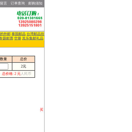
留言
订单查询
邮购须知
的外邮
泰国邮品
台湾邮品欣
专题邮票
空册
其乐集邮礼品
数量
总价
2元
总价格: 2 元
人民币
请你将你购 买
或打电话等各类