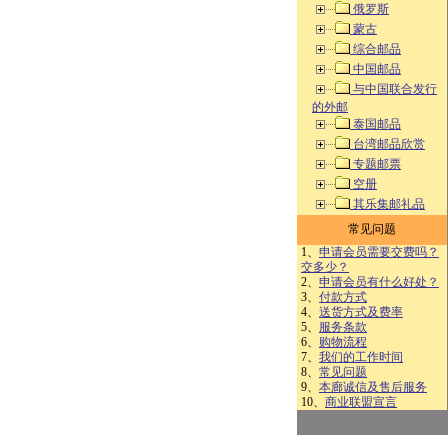
俄罗斯
蒙古
综合邮品
中国邮品
与中国联合发行
的外邮
泰国邮品
台湾邮品欣赏
专题邮票
空册
其乐集邮礼品
常见问题
1、
申请会员需要交费吗？
交多少？
2、
申请会员有什么好处？
3、
付款方式
4、
送货方式及费率
5、
服务条款
6、
购物流程
7、
我们的工作时间
8、
常见问题
9、
本廊诚信及售后服务
10、
商业联盟宣言