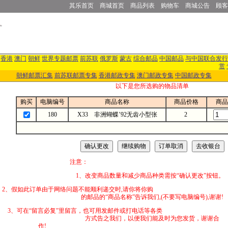
其乐首页
商城首页
商品列表
购物车
商城公告
顾客
香港
澳门
朝鲜
世界专题邮票
前苏联
俄罗斯
蒙古
综合邮品
中国邮品
与中国联合发行
赏
朝鲜邮票汇集
前苏联邮票专集
香港邮政专集
澳门邮政专集
中国邮政专集
以下是您所选购的物品清单
购买
电脑编号
商品名称
商品价格
商品
180
X33 非洲蝴蝶’92无齿小型张
2
注意：
1、改变商品数量和减少商品种类需按“确认更改”按钮。
2、假如此订单由于网络问题不能顺利递交时,
的邮品的“商品名称”告诉我们,(不要写电脑编号),谢谢!
3、可在“留言必复”里留言，也可用发邮件
方式告之我们，以便我们能及时为您发货，谢谢合
作!