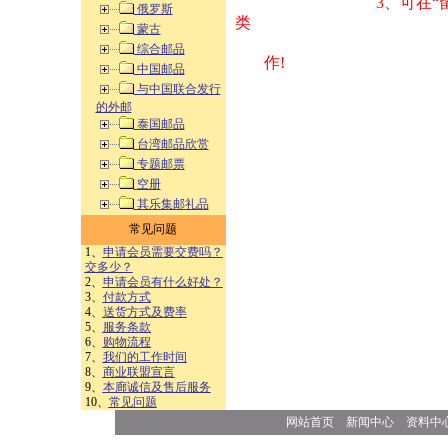
3、可在“
俄罗斯
类 方式告之
蒙古
综合邮品
作!
中国邮品
与中国联合发行
的外邮
泰国邮品
台湾邮品欣赏
专题邮票
空册
其乐集邮礼品
常见问题
1、
申请会员需要交费吗？
交多少？
2、
申请会员有什么好处？
3、
付款方式
4、
送货方式及费率
5、
服务条款
6、
购物流程
7、
我们的工作时间
8、
商业联盟宣言
9、
本廊诚信及售后服务
10、
常见问题
网站首页
新闻中心
资料中