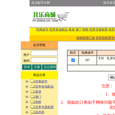
其乐邮币卡网
其乐首
特惠超市
世界各地邮品
香港
澳门
朝鲜
世界专题邮票
前苏
朝鲜邮票汇集
前苏联邮票专
会员登陆
购买
电脑编号
用户
:
X56 扎伊
207
密码
:
商品分类
特惠超市
注意：
世界各地邮品
香港
1、改变商品数量
澳门
朝鲜
2、假如此订单由
世界专题邮票
买的邮品的“商
前苏联