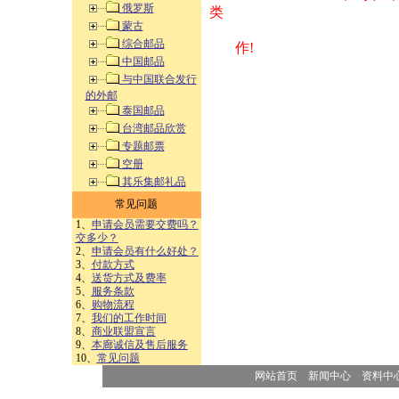
俄罗斯
类 方式告之
蒙古
综合邮品
作!
中国邮品
与中国联合发行
的外邮
泰国邮品
台湾邮品欣赏
专题邮票
空册
其乐集邮礼品
常见问题
1、
申请会员需要交费吗？
交多少？
2、
申请会员有什么好处？
3、
付款方式
4、
送货方式及费率
5、
服务条款
6、
购物流程
7、
我们的工作时间
8、
商业联盟宣言
9、
本廊诚信及售后服务
10、
常见问题
网站首页
新闻中心
资料中