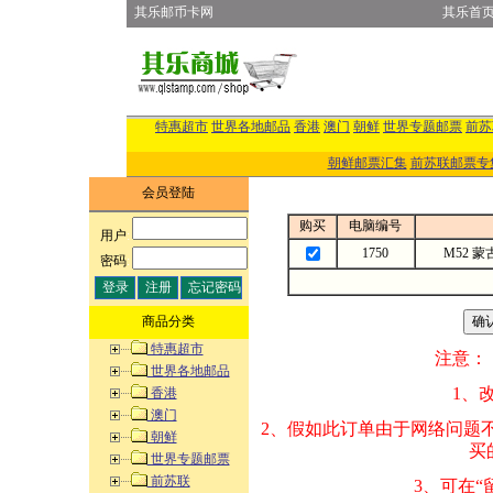
其乐邮币卡网
其乐首
特惠超市
世界各地邮品
香港
澳门
朝鲜
世界专题邮票
前苏
朝鲜邮票汇集
前苏联邮票专
会员登陆
购买
电脑编号
用户
:
1750
M52 
密码
:
商品分类
特惠超市
注意：
世界各地邮品
1、改变商品数量
香港
澳门
2、假如此订单由
朝鲜
买的邮品的“商
世界专题邮票
前苏联
3、可在“