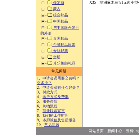
X35 非洲啄木鸟’91无齿小型
俄罗斯
蒙古
综合邮品
中国邮品
与中国联合发行
的外邮
泰国邮品
台湾邮品欣赏
专题邮票
空册
其乐集邮礼品
常见问题
1、
申请会员需要交费吗？
交多少？
2、
申请会员有什么好处？
3、
付款方式
4、
送货方式及费率
5、
服务条款
6、
购物流程
7、
商业联盟宣言
8、
我们的工作时间
9、
本廊诚信及售后服务
10、
常见问题
网站首页
新闻中心
资料中