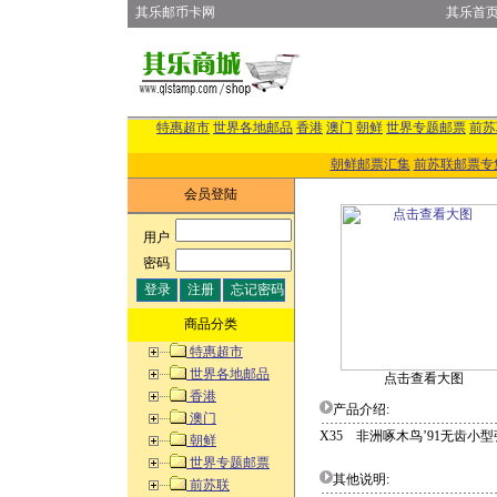
其乐邮币卡网
其乐首
特惠超市
世界各地邮品
香港
澳门
朝鲜
世界专题邮票
前苏
朝鲜邮票汇集
前苏联邮票专
会员登陆
用户
:
密码
:
商品分类
特惠超市
世界各地邮品
点击查看大图
香港
产品介绍:
澳门
X35 非洲啄木鸟’91无齿小型
朝鲜
世界专题邮票
其他说明:
前苏联