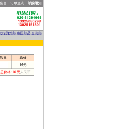
留言
订单查询
邮购须知
发行的外邮
泰国邮品
台湾邮
数量
总价
16元
总价格: 16 元
人民币