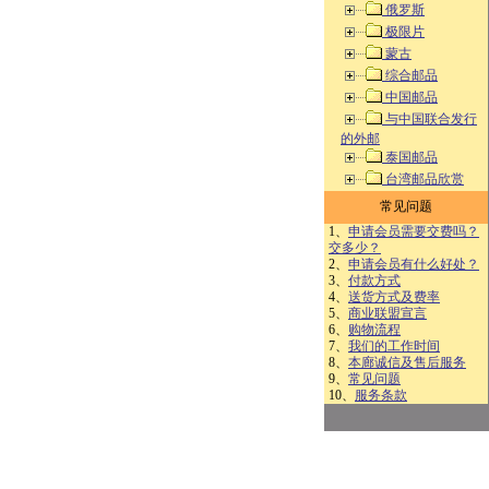
俄罗斯
极限片
蒙古
综合邮品
中国邮品
与中国联合发行
的外邮
泰国邮品
台湾邮品欣赏
常见问题
1、
申请会员需要交费吗？
交多少？
2、
申请会员有什么好处？
3、
付款方式
4、
送货方式及费率
5、
商业联盟宣言
6、
购物流程
7、
我们的工作时间
8、
本廊诚信及售后服务
9、
常见问题
10、
服务条款