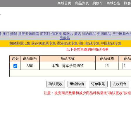
商城首页
商品列表
购物车
商城公告
顾客
港
澳门
朝鲜
世界专题邮票
前苏联
俄罗斯
极限片
蒙古
综合邮品
中国邮品
与中国联合
品欣赏
朝鲜邮票汇集
前苏联邮票专集
香港邮政专集
澳门邮政专集
中国邮政专集
以下是您所选购的物品清单
购买
商品编号
商品名称
商品价格
商品
3801
本78 海军学院1997
16
注意：改变商品数量和减少商品种类需按“确认更改”按钮