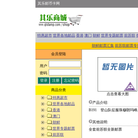
其乐邮币卡网
特惠超市
世界各地邮品
香港
澳门
朝鲜
世界专题邮票
前苏联
朝鲜邮票汇集
前苏联邮票专
会员登陆
用户
:
密码
:
商品分类
点击查看大图
特惠超市
产品介绍:
世界各地邮品
香港
B191 登山队征服珠穆朗玛
澳门
其他说明:
朝鲜
世界专题邮票
全套前苏联全新邮票
前苏联