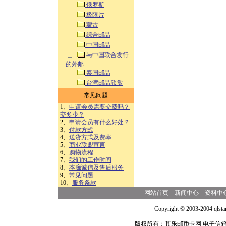
俄罗斯
极限片
蒙古
综合邮品
中国邮品
与中国联合发行
的外邮
泰国邮品
台湾邮品欣赏
常见问题
1、
申请会员需要交费吗？
交多少？
2、
申请会员有什么好处？
3、
付款方式
4、
送货方式及费率
5、
商业联盟宣言
6、
购物流程
7、
我们的工作时间
8、
本廊诚信及售后服务
9、
常见问题
10、
服务条款
网站首页
新闻中心
资料中
Copyright © 2003-2004 qlsta
版权所有：其乐邮币卡网 电子信