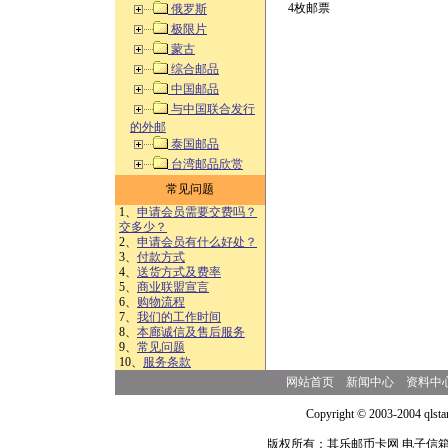
4枚邮票
俄罗斯
极限片
蒙古
综合邮品
中国邮品
与中国联合发行
的外邮
泰国邮品
台湾邮品欣赏
常见问题
1、
申请会员需要交费吗？
交多少？
2、
申请会员有什么好处？
3、
付款方式
4、
送货方式及费率
5、
商业联盟宣言
6、
购物流程
7、
我们的工作时间
8、
本廊诚信及售后服务
9、
常见问题
10、
服务条款
网站首页
新闻中心
资料中
Copyright © 2003-2004 qlsta
版权所有：其乐邮币卡网 电子信