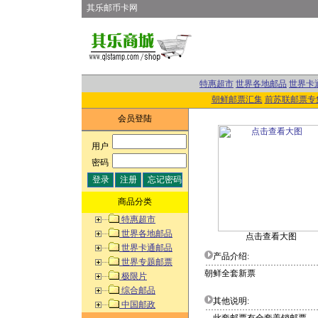
其乐邮币卡网
特惠超市
世界各地邮品
世界卡
朝鲜邮票汇集
前苏联邮票专
会员登陆
用户
:
密码
:
商品分类
特惠超市
世界各地邮品
点击查看大图
世界卡通邮品
产品介绍:
世界专题邮票
朝鲜全套新票
极限片
综合邮品
其他说明:
中国邮政