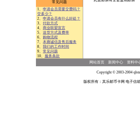
此套邮票有全套盖销邮票 （
常见问题
1、
申请会员需要交费吗？
交多少？
2、
申请会员有什么好处？
3、
付款方式
4、
商业联盟宣言
5、
送货方式及费率
6、
购物流程
7、
本廊诚信及售后服务
8、
我们的工作时间
9、
常见问题
10、
服务条款
网站首页
新闻中心
资料中
Copyright © 2003-2004 qlsta
版权所有：其乐邮币卡网 电子信