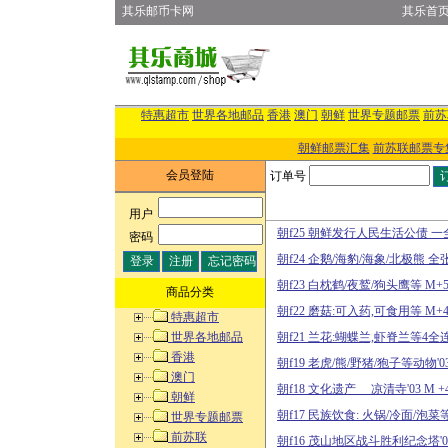
其乐邮币卡网
其乐首
特惠超市
世界各地邮品
香港
澳门
朝鲜
世界专题邮票
前苏
朝鲜邮票汇集
前苏联邮票专
会员登陆
订单号
用户
:
朝f25 朝鲜发行人民生活公债 一
密码
:
朝f24 企鹅/海豹/海象/北极熊 全
朝f23 白枕鹤/夜鹫/狗头鹰等 M+
商品分类
朝f22 磨菇:可入药,可食用等 M+
特惠超市
世界各地邮品
朝f21 兰花:蝴蝶兰,虾脊兰等4全
香港
朝f19 老虎/熊/野猪/狍子等动物'0
澳门
朝f18 文化遗产__ 凉清寺'03 M +
朝鲜
朝f17 民族饮食: 火锅/冷面/泡菜等
世界专题邮票
前苏联
朝f16 茂山地区战斗胜利纪念塔'0