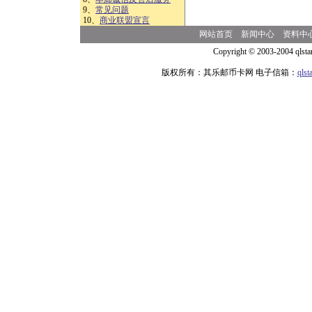
9、
常见问题
10、
商业联盟宣言
网站首页
新闻中心
资料中
Copyright © 2003-2004 qlsta
版权所有：其乐邮币卡网 电子信箱：
qls