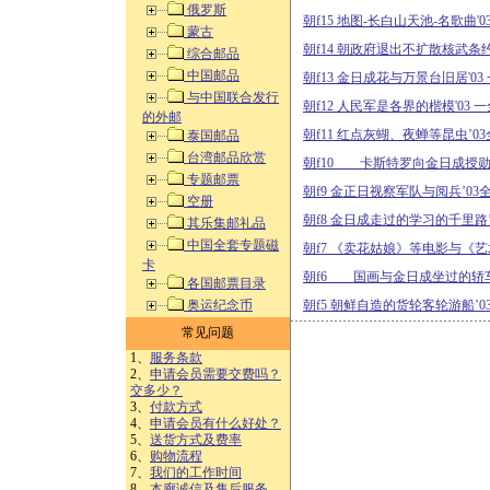
俄罗斯
朝f15 地图-长白山天池-名歌曲'03
蒙古
朝f14 朝政府退出不扩散核武条
综合邮品
中国邮品
朝f13 金日成花与万景台旧居'03
与中国联合发行
朝f12 人民军是各界的楷模'03 一
的外邮
朝f11 红点灰蝴、夜蝉等昆虫’0
泰国邮品
台湾邮品欣赏
朝f10 卡斯特罗向金日成授勋’
专题邮票
朝f9 金正日视察军队与阅兵’03
空册
朝f8 金日成走过的学习的千里路’
其乐集邮礼品
中国全套专题磁
朝f7 《卖花姑娘》等电影与《
卡
朝f6 国画与金日成坐过的轿车’
各国邮票目录
奥运纪念币
朝f5 朝鲜自造的货轮客轮游船’03
常见问题
1、
服务条款
2、
申请会员需要交费吗？
交多少？
3、
付款方式
4、
申请会员有什么好处？
5、
送货方式及费率
6、
购物流程
7、
我们的工作时间
8、
本廊诚信及售后服务