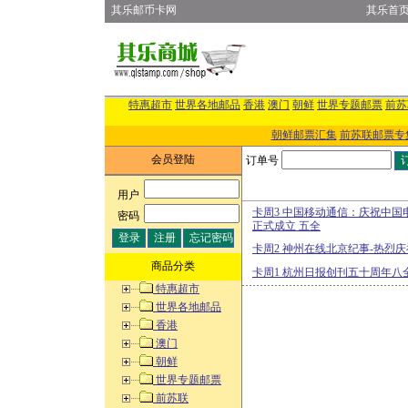
其乐邮币卡网
其乐首
特惠超市
世界各地邮品
香港
澳门
朝鲜
世界专题邮票
前苏
朝鲜邮票汇集
前苏联邮票专
会员登陆
订单号
用户
:
卡周3 中国移动通信：庆祝中
密码
:
正式成立 五全
卡周2 神州在线北京纪事-热烈庆
商品分类
卡周1 杭州日报创刊五十周年八
特惠超市
世界各地邮品
香港
澳门
朝鲜
世界专题邮票
前苏联