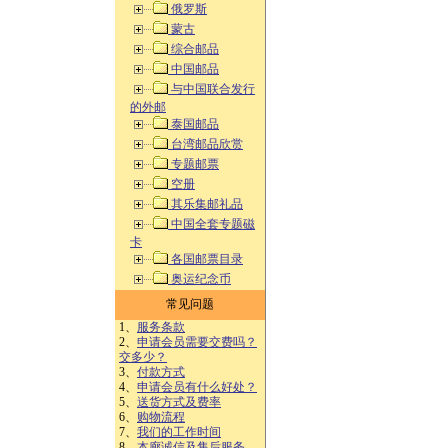
俄罗斯
蒙古
综合邮品
中国邮品
与中国联合发行
的外邮
泰国邮品
台湾邮品欣赏
专题邮票
空册
其乐集邮礼品
中国全套专题磁
卡
各国邮票目录
奥运纪念币
常见问题
1、
服务条款
2、
申请会员需要交费吗？
交多少？
3、
付款方式
4、
申请会员有什么好处？
5、
送货方式及费率
6、
购物流程
7、
我们的工作时间
8、
本廊诚信及售后服务