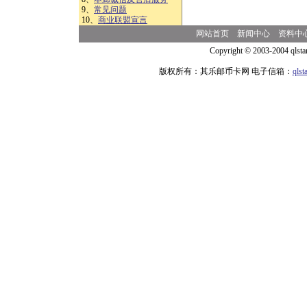
9、
常见问题
10、
商业联盟宣言
网站首页
新闻中心
资料中
Copyright © 2003-2004 qlsta
版权所有：其乐邮币卡网 电子信箱：
qls