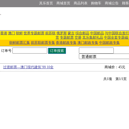
其乐首页
商城首页
商品列表
购物车
商城公告
顾客
香港
澳门
朝鲜
世界专题邮票
前苏联
俄罗斯
蒙古
综合邮品
中国邮品
与中国联合发行
赏
专题邮票
空册
其乐集邮礼品
中国全套专题磁
朝鲜邮票汇集
前苏联邮票专集
香港邮政专集
澳门邮政专集
中国邮政专集
订单号
过渡邮票—澳门现代建筑’99 10全
商城价：45元
共1项 第1/1