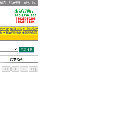
留言
订单查询
邮购须知
的外邮
泰国邮品
台湾邮品欣
卡
各国邮票目录
奥运纪念币
页