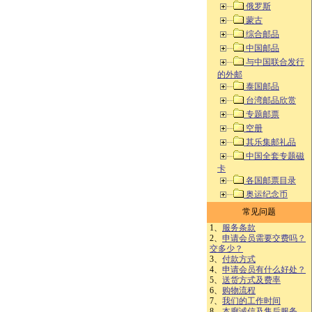
俄罗斯
蒙古
综合邮品
中国邮品
与中国联合发行
的外邮
泰国邮品
台湾邮品欣赏
专题邮票
空册
其乐集邮礼品
中国全套专题磁
卡
各国邮票目录
奥运纪念币
常见问题
1、
服务条款
2、
申请会员需要交费吗？
交多少？
3、
付款方式
4、
申请会员有什么好处？
5、
送货方式及费率
6、
购物流程
7、
我们的工作时间
8、
本廊诚信及售后服务