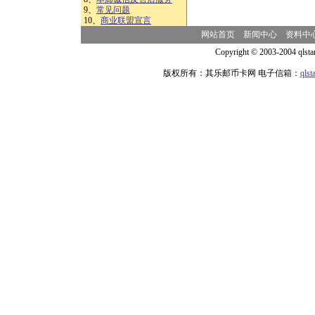
9、
常见问题
10、
商业联盟宣言
网站首页
新闻中心
资料中
Copyright © 2003-2004 qlsta
版权所有：其乐邮币卡网 电子信箱：
qls