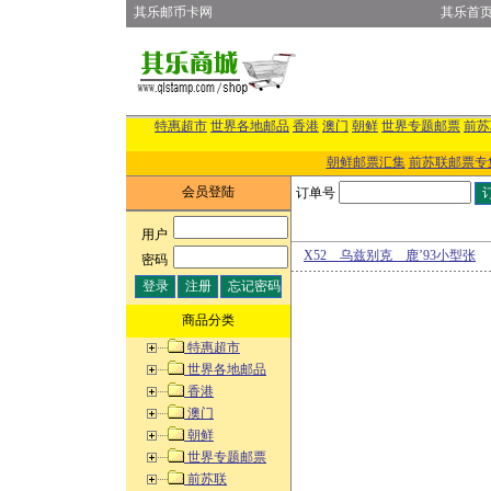
其乐邮币卡网
其乐首
特惠超市
世界各地邮品
香港
澳门
朝鲜
世界专题邮票
前苏
朝鲜邮票汇集
前苏联邮票专
会员登陆
订单号
用户
:
X52 乌兹别克 鹿’93小型张
密码
:
商品分类
特惠超市
世界各地邮品
香港
澳门
朝鲜
世界专题邮票
前苏联