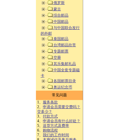
俄罗斯
蒙古
综合邮品
中国邮品
与中国联合发行
的外邮
泰国邮品
台湾邮品欣赏
专题邮票
空册
其乐集邮礼品
中国全套专题磁
卡
各国邮票目录
奥运纪念币
常见问题
1、
服务条款
2、
申请会员需要交费吗？
交多少？
3、
付款方式
4、
申请会员有什么好处？
5、
送货方式及费率
6、
购物流程
7、
我们的工作时间
8、
本廊诚信及售后服务