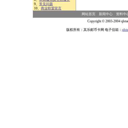
9、
常见问题
10、
商业联盟宣言
网站首页
新闻中心
资料中
Copyright © 2003-2004 qlsta
版权所有：其乐邮币卡网 电子信箱：
qls