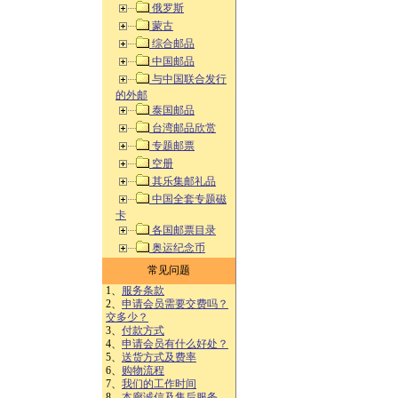
俄罗斯
蒙古
综合邮品
中国邮品
与中国联合发行
的外邮
泰国邮品
台湾邮品欣赏
专题邮票
空册
其乐集邮礼品
中国全套专题磁
卡
各国邮票目录
奥运纪念币
常见问题
1、
服务条款
2、
申请会员需要交费吗？
交多少？
3、
付款方式
4、
申请会员有什么好处？
5、
送货方式及费率
6、
购物流程
7、
我们的工作时间
8、
本廊诚信及售后服务