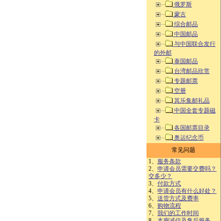
俄罗斯
蒙古
综合邮品
中国邮品
与中国联合发行
的外邮
泰国邮品
台湾邮品欣赏
专题邮票
空册
其乐集邮礼品
中国全套专题磁
卡
各国邮票目录
奥运纪念币
常见问题
1、
服务条款
2、
申请会员需要交费吗？
交多少？
3、
付款方式
4、
申请会员有什么好处？
5、
送货方式及费率
6、
购物流程
7、
我们的工作时间
8、
本廊诚信及售后服务