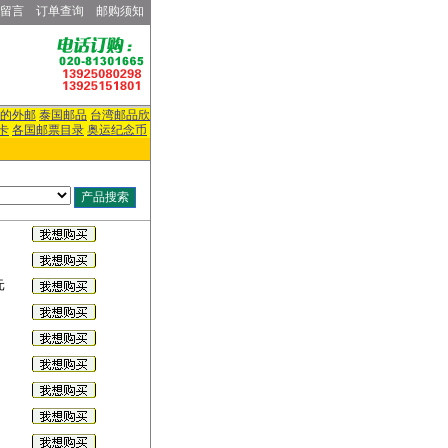
留言
订单查询
邮购须知
的外邮
泰国邮品
台湾邮品欣
卡
各国邮票目录
奥运纪念币
元