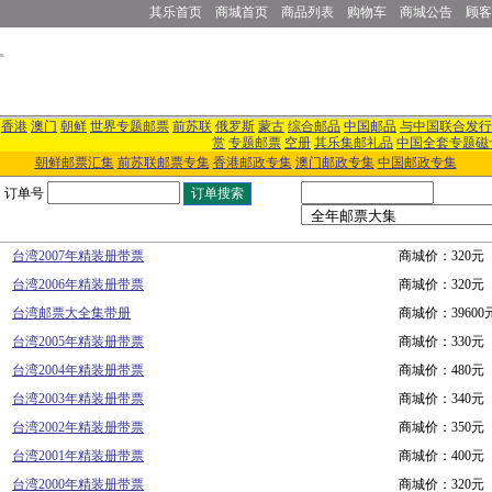
其乐首页
商城首页
商品列表
购物车
商城公告
顾客
香港
澳门
朝鲜
世界专题邮票
前苏联
俄罗斯
蒙古
综合邮品
中国邮品
与中国联合发行
赏
专题邮票
空册
其乐集邮礼品
中国全套专题磁
朝鲜邮票汇集
前苏联邮票专集
香港邮政专集
澳门邮政专集
中国邮政专集
订单号
台湾2007年精装册带票
商城价：320元
台湾2006年精装册带票
商城价：320元
台湾邮票大全集带册
商城价：39600
台湾2005年精装册带票
商城价：330元
台湾2004年精装册带票
商城价：480元
台湾2003年精装册带票
商城价：340元
台湾2002年精装册带票
商城价：350元
台湾2001年精装册带票
商城价：400元
台湾2000年精装册带票
商城价：320元