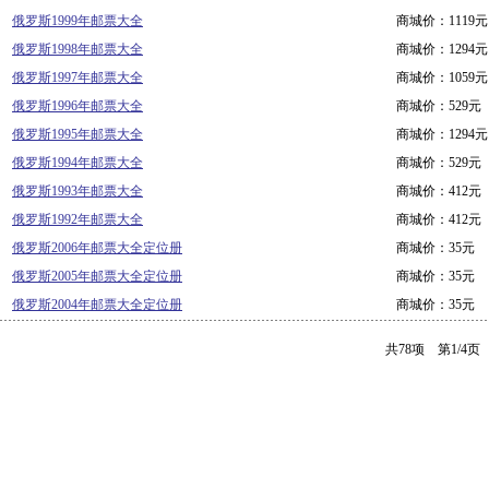
俄罗斯1999年邮票大全
商城价：1119元
俄罗斯1998年邮票大全
商城价：1294元
俄罗斯1997年邮票大全
商城价：1059元
俄罗斯1996年邮票大全
商城价：529元
俄罗斯1995年邮票大全
商城价：1294元
俄罗斯1994年邮票大全
商城价：529元
俄罗斯1993年邮票大全
商城价：412元
俄罗斯1992年邮票大全
商城价：412元
俄罗斯2006年邮票大全定位册
商城价：35元
俄罗斯2005年邮票大全定位册
商城价：35元
俄罗斯2004年邮票大全定位册
商城价：35元
共78项 第1/4