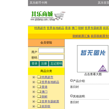
其乐邮币卡网
其乐首
特惠超市
世界各地邮品
香港
澳门
朝鲜
世界专题邮票
前苏
朝鲜邮票汇集
前苏联邮票专
会员登陆
用户
:
密码
:
商品分类
点击查看大图
特惠超市
产品介绍:
世界各地邮品
香港
首日封
澳门
其他说明:
朝鲜
世界专题邮票
首日封
前苏联