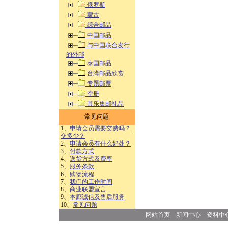
俄罗斯
蒙古
综合邮品
中国邮品
与中国联合发行
的外邮
泰国邮品
台湾邮品欣赏
专题邮票
空册
其乐集邮礼品
常见问题
1、
申请会员需要交费吗？
交多少？
2、
申请会员有什么好处？
3、
付款方式
4、
送货方式及费率
5、
服务条款
6、
购物流程
7、
我们的工作时间
8、
商业联盟宣言
9、
本廊诚信及售后服务
10、
常见问题
网站首页
新闻中心
资料中