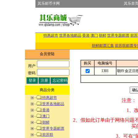
其乐邮币卡网
其乐首
特惠超市
世界各地邮品
香港
澳门
朝鲜
世界专题邮票
前苏
朝鲜邮票汇集
前苏联邮票专
会员登陆
购买
电脑编号
用户
:
1301
朝f9 金正日
密码
:
商品分类
特惠超市
注意：
世界各地邮品
1、改变商品数量
香港
澳门
2、假如此订单由
朝鲜
买的邮品的“商
世界专题邮票
前苏联
3、可在“