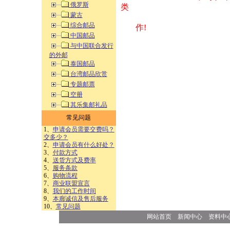
俄罗斯
类 方式告之
蒙古
综合邮品
作!
中国邮品
与中国联合发行
的外邮
泰国邮品
台湾邮品欣赏
专题邮票
空册
其乐集邮礼品
常见问题
1、
申请会员需要交费吗？
交多少？
2、
申请会员有什么好处？
3、
付款方式
4、
送货方式及费率
5、
服务条款
6、
购物流程
7、
商业联盟宣言
8、
我们的工作时间
9、
本廊诚信及售后服务
10、
常见问题
网站首页
新闻中心
资料中