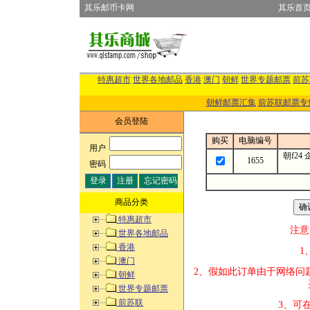
其乐邮币卡网
其乐首
特惠超市
世界各地邮品
香港
澳门
朝鲜
世界专题邮票
前苏
朝鲜邮票汇集
前苏联邮票专
会员登陆
购买
电脑编号
用户
:
朝f24
1655
密码
:
商品分类
特惠超市
注意
世界各地邮品
香港
1、改变商品数
澳门
2、假如此订单
朝鲜
买的邮品的“
世界专题邮票
前苏联
3、可在