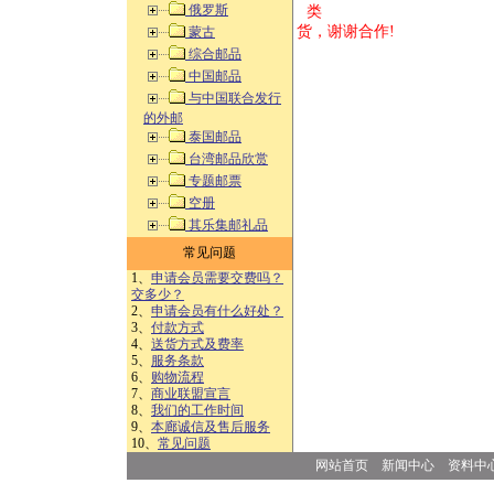
俄罗斯
类 方式告
货，谢谢合作!
蒙古
综合邮品
中国邮品
与中国联合发行
的外邮
泰国邮品
台湾邮品欣赏
专题邮票
空册
其乐集邮礼品
常见问题
1、
申请会员需要交费吗？
交多少？
2、
申请会员有什么好处？
3、
付款方式
4、
送货方式及费率
5、
服务条款
6、
购物流程
7、
商业联盟宣言
8、
我们的工作时间
9、
本廊诚信及售后服务
10、
常见问题
网站首页
新闻中心
资料中