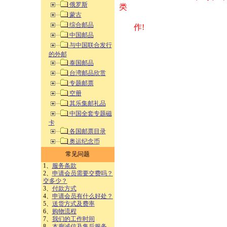
俄罗斯
类 方式告之
蒙古
综合邮品
作!
中国邮品
与中国联合发行
的外邮
泰国邮品
台湾邮品欣赏
专题邮票
空册
其乐集邮礼品
中国全套专题磁
卡
各国邮票目录
奥运纪念币
常见问题
1、
服务条款
2、
申请会员需要交费吗？
交多少？
3、
付款方式
4、
申请会员有什么好处？
5、
送货方式及费率
6、
购物流程
7、
我们的工作时间
8、
本廊诚信及售后服务