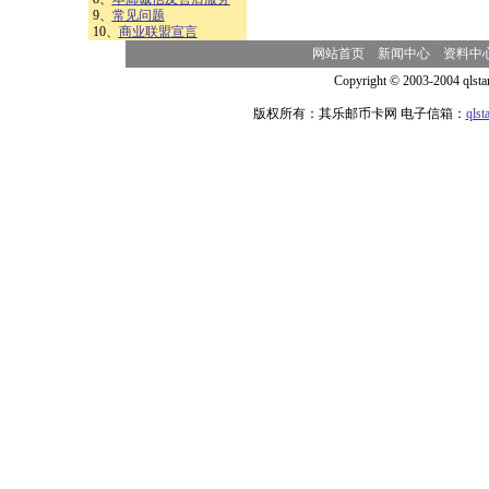
9、
常见问题
10、
商业联盟宣言
网站首页
新闻中心
资料中
Copyright © 2003-2004 qlsta
版权所有：其乐邮币卡网 电子信箱：
qls