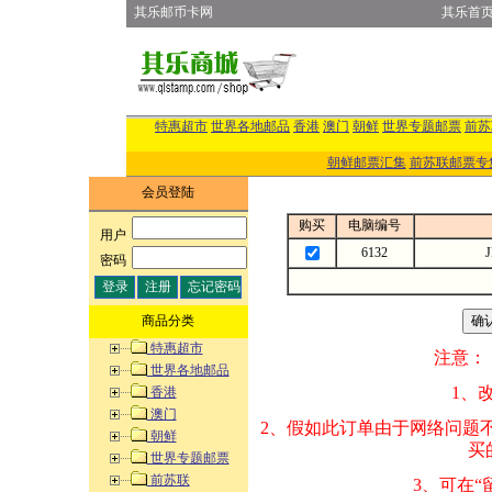
其乐邮币卡网
其乐首
特惠超市
世界各地邮品
香港
澳门
朝鲜
世界专题邮票
前苏
朝鲜邮票汇集
前苏联邮票专
会员登陆
购买
电脑编号
用户
:
6132
密码
:
商品分类
特惠超市
注意：
世界各地邮品
1、改变商品数量
香港
澳门
2、假如此订单由
朝鲜
买的邮品的“商
世界专题邮票
前苏联
3、可在“