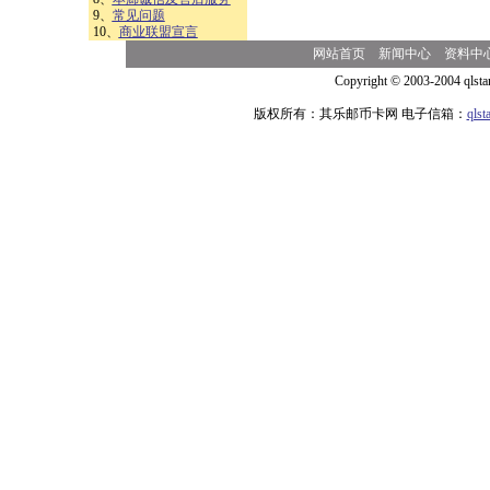
9、
常见问题
10、
商业联盟宣言
网站首页
新闻中心
资料中
Copyright © 2003-2004 qlsta
版权所有：其乐邮币卡网 电子信箱：
qls