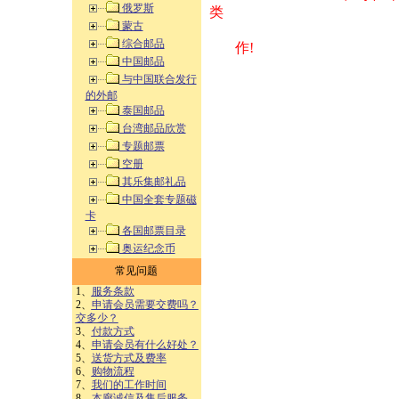
俄罗斯
类 方式告之
蒙古
综合邮品
作!
中国邮品
与中国联合发行
的外邮
泰国邮品
台湾邮品欣赏
专题邮票
空册
其乐集邮礼品
中国全套专题磁
卡
各国邮票目录
奥运纪念币
常见问题
1、
服务条款
2、
申请会员需要交费吗？
交多少？
3、
付款方式
4、
申请会员有什么好处？
5、
送货方式及费率
6、
购物流程
7、
我们的工作时间
8、
本廊诚信及售后服务