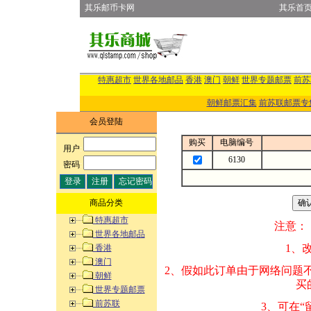
其乐邮币卡网
其乐首
特惠超市
世界各地邮品
香港
澳门
朝鲜
世界专题邮票
前苏
朝鲜邮票汇集
前苏联邮票专
会员登陆
购买
电脑编号
用户
:
6130
密码
:
商品分类
特惠超市
注意：
世界各地邮品
1、改变商品数量
香港
澳门
2、假如此订单由
朝鲜
买的邮品的“商
世界专题邮票
前苏联
3、可在“