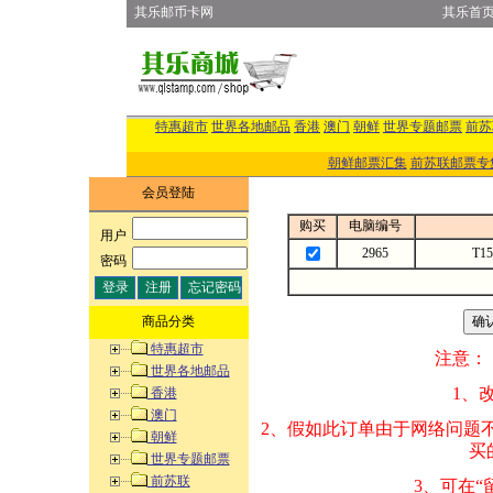
其乐邮币卡网
其乐首
特惠超市
世界各地邮品
香港
澳门
朝鲜
世界专题邮票
前苏
朝鲜邮票汇集
前苏联邮票专
会员登陆
购买
电脑编号
用户
:
2965
T1
密码
:
商品分类
特惠超市
注意：
世界各地邮品
1、改变商品数量
香港
澳门
2、假如此订单由
朝鲜
买的邮品的“商
世界专题邮票
前苏联
3、可在“