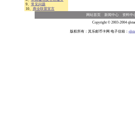
9、
常见问题
10、
商业联盟宣言
网站首页
新闻中心
资料中
Copyright © 2003-2004 qlsta
版权所有：其乐邮币卡网 电子信箱：
qls