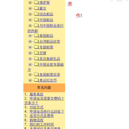
俄罗斯
类 方式告之
蒙古
综合邮品
作!
中国邮品
与中国联合发行
的外邮
泰国邮品
台湾邮品欣赏
专题邮票
空册
其乐集邮礼品
中国全套专题磁
卡
各国邮票目录
奥运纪念币
常见问题
1、
服务条款
2、
申请会员需要交费吗？
交多少？
3、
付款方式
4、
申请会员有什么好处？
5、
送货方式及费率
6、
购物流程
7、
我们的工作时间
8、
本廊诚信及售后服务