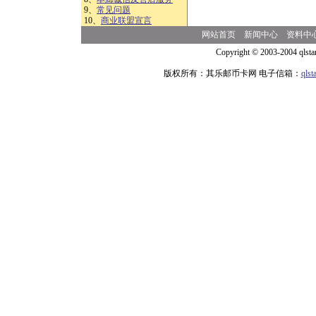
9、
常见问题
10、
商业联盟宣言
网站首页
新闻中心
资料中
Copyright © 2003-2004 qlsta
版权所有：其乐邮币卡网 电子信箱：
qls