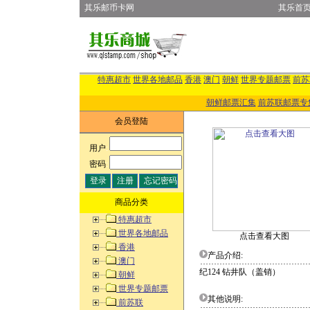
其乐邮币卡网
其乐首
特惠超市
世界各地邮品
香港
澳门
朝鲜
世界专题邮票
前苏
朝鲜邮票汇集
前苏联邮票专
会员登陆
用户
:
密码
:
商品分类
特惠超市
世界各地邮品
点击查看大图
香港
产品介绍:
澳门
纪124 钻井队（盖销）
朝鲜
世界专题邮票
其他说明:
前苏联