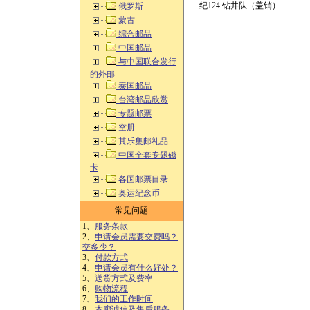
纪124 钻井队（盖销）
俄罗斯
蒙古
综合邮品
中国邮品
与中国联合发行
的外邮
泰国邮品
台湾邮品欣赏
专题邮票
空册
其乐集邮礼品
中国全套专题磁
卡
各国邮票目录
奥运纪念币
常见问题
1、
服务条款
2、
申请会员需要交费吗？
交多少？
3、
付款方式
4、
申请会员有什么好处？
5、
送货方式及费率
6、
购物流程
7、
我们的工作时间
8、
本廊诚信及售后服务