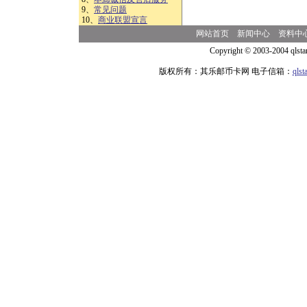
9、
常见问题
10、
商业联盟宣言
网站首页
新闻中心
资料中
Copyright © 2003-2004 qlsta
版权所有：其乐邮币卡网 电子信箱：
qls