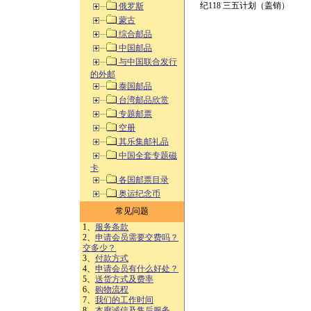
纪118 三五计划（盖销）
俄罗斯
蒙古
综合邮品
中国邮品
与中国联合发行
的外邮
泰国邮品
台湾邮品欣赏
专题邮票
空册
其乐集邮礼品
中国全套专题磁
卡
各国邮票目录
奥运纪念币
常见问题
1、
服务条款
2、
申请会员需要交费吗？
交多少？
3、
付款方式
4、
申请会员有什么好处？
5、
送货方式及费率
6、
购物流程
7、
我们的工作时间
8、
本廊诚信及售后服务