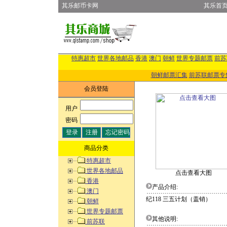
其乐邮币卡网
其乐首
特惠超市
世界各地邮品
香港
澳门
朝鲜
世界专题邮票
前苏
朝鲜邮票汇集
前苏联邮票专
会员登陆
用户
:
密码
:
商品分类
特惠超市
世界各地邮品
点击查看大图
香港
产品介绍:
澳门
纪118 三五计划（盖销）
朝鲜
世界专题邮票
其他说明:
前苏联