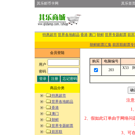
其乐邮币卡网
其乐首
特惠超市
世界各地邮品
香港
澳门
朝鲜
世界专题邮票
前苏
朝鲜邮票汇集
前苏联邮票专
会员登陆
购买
电脑编号
用户
:
X53 
203
密码
:
商品分类
特惠超市
注意
世界各地邮品
香港
1、改变商品数
澳门
2、假如此订单
朝鲜
买的邮品的“
世界专题邮票
前苏联
3、可在