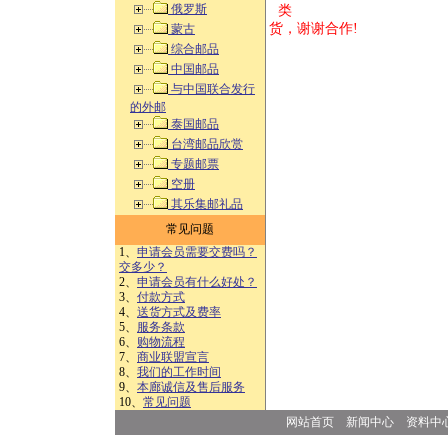
俄罗斯
类 方式告
货，谢谢合作!
蒙古
综合邮品
中国邮品
与中国联合发行
的外邮
泰国邮品
台湾邮品欣赏
专题邮票
空册
其乐集邮礼品
常见问题
1、
申请会员需要交费吗？
交多少？
2、
申请会员有什么好处？
3、
付款方式
4、
送货方式及费率
5、
服务条款
6、
购物流程
7、
商业联盟宣言
8、
我们的工作时间
9、
本廊诚信及售后服务
10、
常见问题
网站首页
新闻中心
资料中