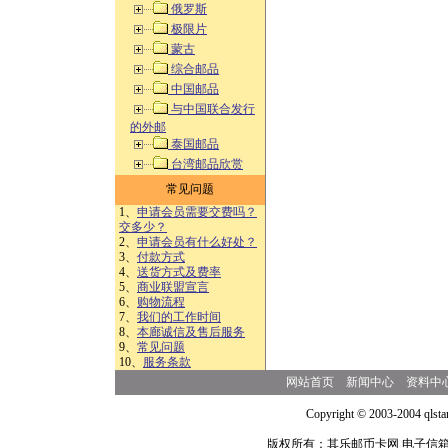
俄罗斯
极限片
蒙古
综合邮品
中国邮品
与中国联合发行
的外邮
泰国邮品
台湾邮品欣赏
常见问题
1、
申请会员需要交费吗？
交多少？
2、
申请会员有什么好处？
3、
付款方式
4、
送货方式及费率
5、
商业联盟宣言
6、
购物流程
7、
我们的工作时间
8、
本廊诚信及售后服务
9、
常见问题
10、
服务条款
网站首页
新闻中心
资料中
Copyright © 2003-2004 qlsta
版权所有：其乐邮币卡网 电子信