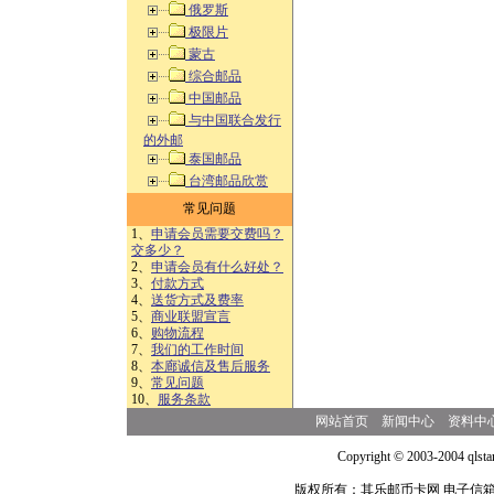
俄罗斯
极限片
蒙古
综合邮品
中国邮品
与中国联合发行
的外邮
泰国邮品
台湾邮品欣赏
常见问题
1、
申请会员需要交费吗？
交多少？
2、
申请会员有什么好处？
3、
付款方式
4、
送货方式及费率
5、
商业联盟宣言
6、
购物流程
7、
我们的工作时间
8、
本廊诚信及售后服务
9、
常见问题
10、
服务条款
网站首页
新闻中心
资料中
Copyright © 2003-2004 qlsta
版权所有：其乐邮币卡网 电子信