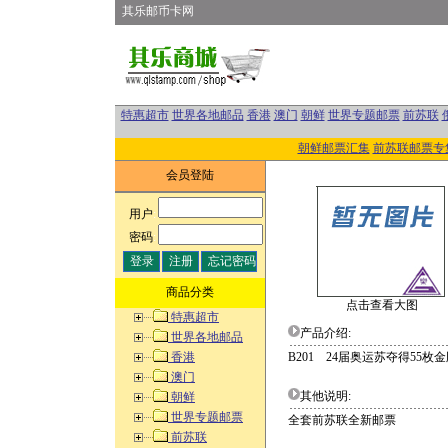
其乐邮币卡网
特惠超市
世界各地邮品
香港
澳门
朝鲜
世界专题邮票
前苏联
朝鲜邮票汇集
前苏联邮票专
会员登陆
用户
:
密码
:
商品分类
点击查看大图
特惠超市
产品介绍:
世界各地邮品
香港
B201 24届奥运苏夺得55
澳门
其他说明:
朝鲜
世界专题邮票
全套前苏联全新邮票
前苏联