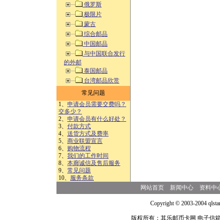
俄罗斯
极限片
蒙古
综合邮品
中国邮品
与中国联合发行
的外邮
泰国邮品
台湾邮品欣赏
常见问题
1、
申请会员需要交费吗？
交多少？
2、
申请会员有什么好处？
3、
付款方式
4、
送货方式及费率
5、
商业联盟宣言
6、
购物流程
7、
我们的工作时间
8、
本廊诚信及售后服务
9、
常见问题
10、
服务条款
网站首页
新闻中心
资料中
Copyright © 2003-2004 qlsta
版权所有：其乐邮币卡网 电子信