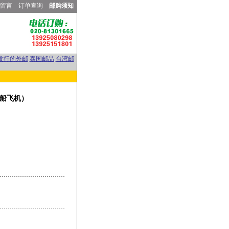
留言
订单查询
邮购须知
发行的外邮
泰国邮品
台湾邮
（车船飞机）