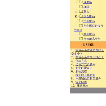
俄罗斯
极限片
蒙古
综合邮品
中国邮品
与中国联合发行
的外邮
泰国邮品
台湾邮品欣赏
常见问题
1、
申请会员需要交费吗？
交多少？
2、
申请会员有什么好处？
3、
付款方式
4、
送货方式及费率
5、
商业联盟宣言
6、
购物流程
7、
我们的工作时间
8、
本廊诚信及售后服务
9、
常见问题
10、
服务条款