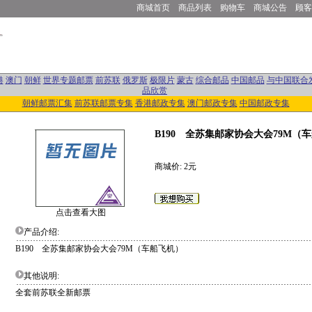
商城首页
商品列表
购物车
商城公告
顾客
港
澳门
朝鲜
世界专题邮票
前苏联
俄罗斯
极限片
蒙古
综合邮品
中国邮品
与中国联合
品欣赏
朝鲜邮票汇集
前苏联邮票专集
香港邮政专集
澳门邮政专集
中国邮政专集
B190 全苏集邮家协会大会79M
商城价: 2元
点击查看大图
产品介绍:
B190 全苏集邮家协会大会79M（车船飞机）
其他说明:
全套前苏联全新邮票