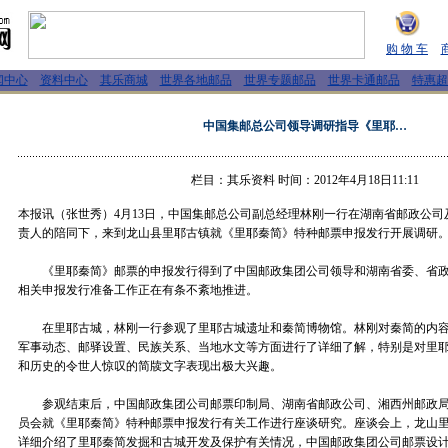
购 物 车
闻中心
资料中心
其乐商城
世界各地邮品
世界专题邮品
世界卡通邮品
特惠超
中国集邮总公司领导调研指导《里耶…
栏目：其乐资料 时间：2012年4月18日11:11
本报讯（张世秀）4月13日，中国集邮总公司副总经理林刚一行在湖南省邮政公
责人的陪同下，来到龙山县里耶古镇就《里耶秦简》特种邮票申报发行开展调研
《里耶秦简》邮票的申报发行得到了中国邮政集团公司领导和湖南省委、省政
相关申报发行准备工作正在有条不紊地推进。
在里耶古城，林刚一行参观了里耶古城遗址和秦简博物馆。林刚对秦简的内容
军事动态、邮驿设置、民族关系、当地水文等方面进行了详细了解，特别是对里
和历史的令世人惊叹的简牍文字表现出极大兴趣。
参观结束后，中国邮政集团公司邮票印制局、湖南省邮政公司、湘西州邮政局
员会就《里耶秦简》特种邮票申报发行有关工作进行座谈研究。座谈会上，龙山
详细介绍了里耶秦简发掘和古城开发及保护有关情况，中国邮政集团公司邮票设