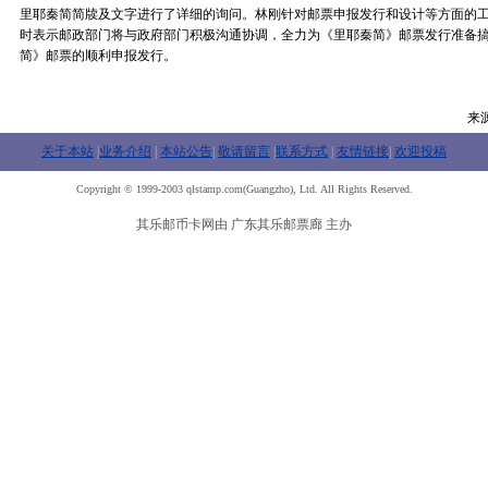
里耶秦简简牍及文字进行了详细的询问。林刚针对邮票申报发行和设计等方面的
时表示邮政部门将与政府部门积极沟通协调，全力为《里耶秦简》邮票发行准备
简》邮票的顺利申报发行。
来
关于本站
|
业务介绍
|
本站公告
|
敬请留言
|
联系方式
|
友情链接
|
欢迎投稿
Copyright © 1999-2003 qlstamp.com(Guangzho), Ltd. All Rights Reserved.
其乐邮币卡网由 广东其乐邮票廊 主办