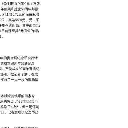
上涨到现在的500元；再版
周年邮票和建党50周年邮票
相比其0.72元的面值飙涨
9倍，高达5600元。受一系
并屡创造新高。其中面值7.2
张目前涨至其6元面值的4倍
位。
年的贵金属纪念币发行计
党成立90周年普通纪念
国共产党成立90周年普通纪
购热潮。据记者了解，在成
格实施了一人一枚的限购措
术城经营钱币的商家介
关注的热点，预订该纪念币
格涨了4.5倍，但市场还是
昨日，记者发现该纪念币已