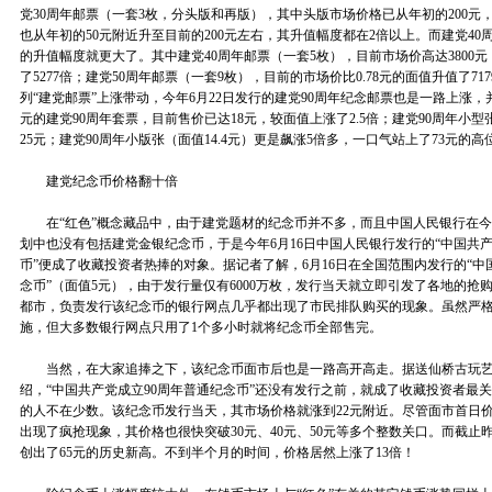
党30周年邮票（一套3枚，分头版和再版），其中头版市场价格已从年初的200元，
也从年初的50元附近升至目前的200元左右，其升值幅度都在2倍以上。而建党40
的升值幅度就更大了。其中建党40周年邮票（一套5枚），目前市场价高达3800元，
了5277倍；建党50周年邮票（一套9枚），目前的市场价比0.78元的面值升值了717
列“建党邮票”上涨带动，今年6月22日发行的建党90周年纪念邮票也是一路上涨，
元的建党90周年套票，目前售价已达18元，较面值上涨了2.5倍；建党90周年小型
25元；建党90周年小版张（面值14.4元）更是飙涨5倍多，一口气站上了73元的高
建党纪念币价格翻十倍
在“红色”概念藏品中，由于建党题材的纪念币并不多，而且中国人民银行在今
划中也没有包括建党金银纪念币，于是今年6月16日中国人民银行发行的“中国共产
币”便成了收藏投资者热捧的对象。据记者了解，6月16日在全国范围内发行的“中
念币”（面值5元），由于发行量仅有6000万枚，发行当天就立即引发了各地的抢
都市，负责发行该纪念币的银行网点几乎都出现了市民排队购买的现象。虽然严
施，但大多数银行网点只用了1个多小时就将纪念币全部售完。
当然，在大家追捧之下，该纪念币面市后也是一路高开高走。据送仙桥古玩艺
绍，“中国共产党成立90周年普通纪念币”还没有发行之前，就成了收藏投资者最
的人不在少数。该纪念币发行当天，其市场价格就涨到22元附近。尽管面市首日价
出现了疯抢现象，其价格也很快突破30元、40元、50元等多个整数关口。而截止
创出了65元的历史新高。不到半个月的时间，价格居然上涨了13倍！