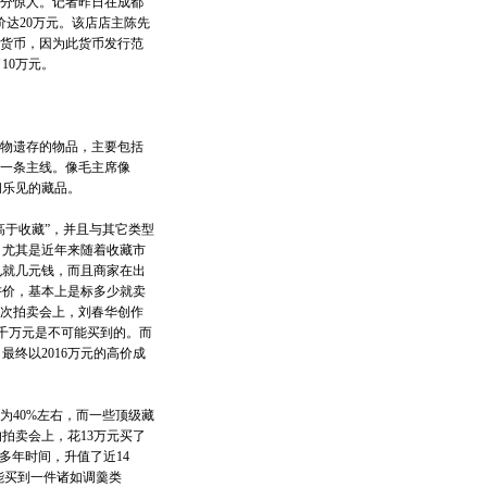
分惊人。记者昨日在成都
价达20万元。该店店主陈先
的货币，因为此货币发行范
10万元。
物遗存的物品，主要包括
的一条主线。像毛主席像
闻乐见的藏品。
于收藏”，并且与其它类型
，尤其是近年来随着收藏市
也就几元钱，而且商家在出
讲价，基本上是标多少就卖
一次拍卖会上，刘春华创作
数千万元是不可能买到的。而
最终以2016万元的高价成
40%左右，而一些顶级藏
拍卖会上，花13万元买了
0多年时间，升值了近14
就能买到一件诸如调羹类