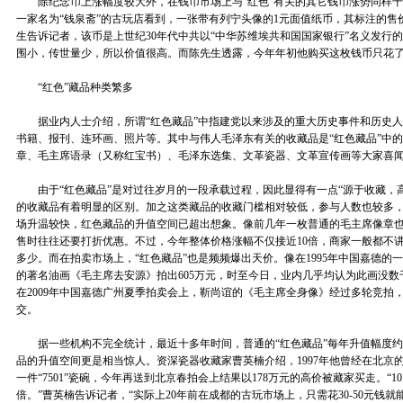
除纪念币上涨幅度较大外，在钱币市场上与“红色”有关的其它钱币涨势同样十
一家名为“钱泉斋”的古玩店看到，一张带有列宁头像的1元面值纸币，其标注的售
生告诉记者，该币是上世纪30年代中共以“中华苏维埃共和国国家银行”名义发行
围小，传世量少，所以价值很高。而陈先生透露，今年年初他购买这枚钱币只花了
“红色”藏品种类繁多
据业内人士介绍，所谓“红色藏品”中指建党以来涉及的重大历史事件和历史人
书籍、报刊、连环画、照片等。其中与伟人毛泽东有关的收藏品是“红色藏品”中
章、毛主席语录（又称红宝书）、毛泽东选集、文革瓷器、文革宣传画等大家喜
由于“红色藏品”是对过往岁月的一段承载过程，因此显得有一点“源于收藏，高
的收藏品有着明显的区别。加之这类藏品的收藏门槛相对较低，参与人数也较多
场升温较快，红色藏品的升值空间已超出想象。像前几年一枚普通的毛主席像章
售时往往还要打折优惠。不过，今年整体价格涨幅不仅接近10倍，商家一般都不
多少。而在拍卖市场上，“红色藏品”也是频频爆出天价。像在1995年中国嘉德的
的著名油画《毛主席去安源》拍出605万元，时至今日，业内几乎均认为此画没
在2009年中国嘉德广州夏季拍卖会上，靳尚谊的《毛主席全身像》经过多轮竞拍，
交。
据一些机构不完全统计，最近十多年时间，普通的“红色藏品”每年升值幅度约为
品的升值空间更是相当惊人。资深瓷器收藏家曹英楠介绍，1997年他曾经在北京的
一件“7501”瓷碗，今年再送到北京春拍会上结果以178万元的高价被藏家买走。“1
倍。”曹英楠告诉记者，“实际上20年前在成都的古玩市场上，只需花30-50元钱