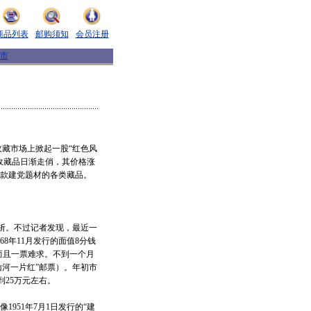
商品列表
邮购须知
会员注册
市
藏市场上掀起一股“红色风
的收藏品日渐走俏，其价格涨
十款建党题材的各类藏品。
斩。不过记者发现，最近一
8年11月发行的面值8分钱
，而且一票难求。不到一个月
山河一片红”邮票）。年初市
到25万元左右。
951年7月1日发行的“建