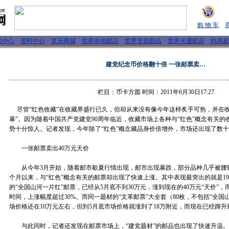
购 物 车
闻中心
资料中心
其乐商城
世界各地邮品
世界专题邮品
世界卡通邮品
特惠超
建党纪念币价格翻十倍 一张邮票卖…
栏目：币卡方圆 时间：2011年6月30日17:27
尽管“红色收藏”在收藏界盛行已久，但却从来没有像今年这样炙手可热，并在收
暴”。因为随着中国共产党建党90周年临近，收藏市场上各种与“红色”概念有关
势十分惊人。记者发现，今年除了“红色”概念藏品身价倍增外，市场还出现了数
一张邮票卖出40万元天价
从今年3月开始，随着邮市歇夏行情出现，邮市出现暴跌，部分品种几乎被腰
个月以来，与“红色”概念有关的邮票却出现了快速上涨。其中表现最突出的就是196
的“全国山河一片红”邮票，已经从5月底不到30万元，涨到现在的40万元“天价”
时间，上涨幅度超过30%。而同一题材的“文革邮票”大全套（80枚，不包括“全国
场价格还在10万元左右，但到5月底市场价格就涨到了18万附近，而现在已经蹿升
与此同时，记者还发现在邮票市场上，“建党题材”的邮品也出现了快速升温。像1