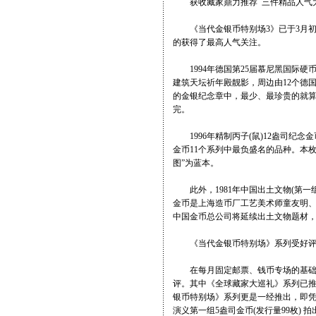
获收藏家鼎力推荐 三件精品人气
《当代金银币特别场3》已于3月初
的获得了最高人气关注。
1994年德国第25届慕尼黑国际硬币展
建筑天坛祈年殿靓影，周边由12个德
的金银纪念章中，最少、最珍贵的就算
完。
1996年精制丙子(鼠)12盎司纪念金币
金币11个系列中最负盛名的品种。本
图”为蓝本。
此外，1981年中国出土文物(第一组)
金币是上海造币厂工艺美术师童友明
中国金币总公司将延续出土文物题材
《当代金银币特别场》系列受好评 
在每月固定邮票、钱币专场的基础上
评。其中《全球藏家大巡礼》系列已
银币特别场》系列更是一经推出，即凭借
演义第一组5盎司金币(发行量99枚) 