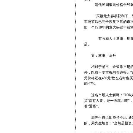
清代民国银元价格全线飘红
“买银元太容易获利了，随便
市场节后已完全恢复正常的市
如一个1919年的袁大头过年前
有收藏人士透露，现在一次买
是。
文：林琳、葛丹
相对于邮市、金银币市场的大
外，以前不受重视的普通银元“
元价格还在450元/枚左右时也
66.67%。
这名市场人士解释：“100枚
货’都有人要，还一收就几吨”
着“通货”。
周先生自己却坚持不玩“通货
的，周先生坦言：“当然是投资