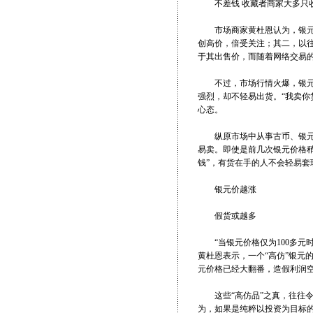
不差钱 收藏者商家大多只
市场商家黄杜恩认为，银元行
创高价，倍受关注；其二，以
于其出售价，而随着网络交易
不过，市场行情火爆，银元踪
强烈，却不轻易出货。“我卖你
心态。
纵原市场中从事古币、银元生
易卖。即使是前几次银元价格稍
钱”，有货在手的人不会轻易套
银元价越涨
假货或越多
“当银元价格仅为100多元
黄杜恩表示，一个“高仿”银元
元价格已经大翻番，造假利润
这些“高仿品”之真，往往令
为，如果是纯粹以投资为目标